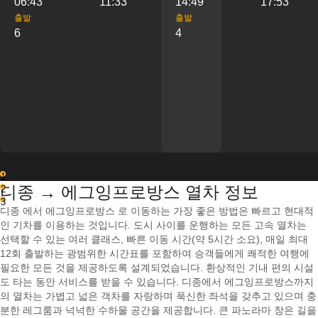
06:43
11:33
14:49
17:53
출발
출발
6
4
1
디종 → 에그잉프로방스 열차 정보
2
3
디종 에서 에그잉프로방스 로 이동하는 가장 좋은 방법은 빠르고 현대적
인 기차를 이용하는 것입니다. 도시 사이를 운행하는 모든 고속 열차는
선택할 수 있는 여러 클래스, 빠른 이동 시간(약 5시간 소요), 매일 최대
12회 출발하는 광범위한 시간표를 포함하여 승객들에게 쾌적한 여행에
필요한 모든 것을 제공하도록 설계되었습니다. 환상적인 기내 편의 시설
도 타는 동안 서비스를 받을 수 있습니다. 디종에서 에그잉프로방스까지
의 열차는 가볍고 넓은 객차를 자랑하며 푹신한 좌석을 갖추고 있으며 충
분한 레그룸과 넉넉한 수하물 공간을 제공합니다. 큰 파노라마 창은 길을