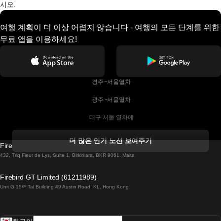
시오.
여행 계획이 더 이상 어렵지 않습니다 - 여행의 모든 단계를 위한
무료 앱을 이용하세요!
 경주~서울열차
 광주~서울열차
 대구 서울 열차에
 더블린 열차 코르크
더 많은 인기 노선 보여주기
Firebird GT Limited (OC 1451)
 더블린에서 골웨이 열차
432, Triq Fleur de Lys, Suite 1, Birkirkara, BKR 9061, Malta
 런던 에든버러 열차에
Firebird GT Limited (61211989)
Unit G 15/F Tal Building 49 Austin Road, KL, Hong Kong
 로마에서 나폴리 열차
 로바니에미 헬싱키 열차에