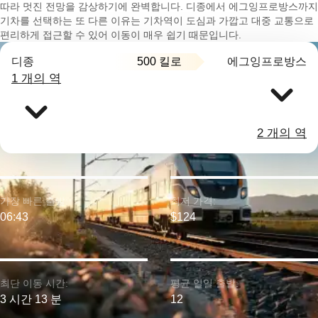
따라 멋진 전망을 감상하기에 완벽합니다. 디종에서 에그잉프로방스까지
기차를 선택하는 또 다른 이유는 기차역이 도심과 가깝고 대중 교통으로
편리하게 접근할 수 있어 이동이 매우 쉽기 때문입니다.
500 킬로
디종
에그잉프로방스
1 개의 역
2 개의 역
가장 빠른 출발:
최저 가격:
06:43
$124
최단 이동 시간:
평균 일일 출발:
3 시간 13 분
12