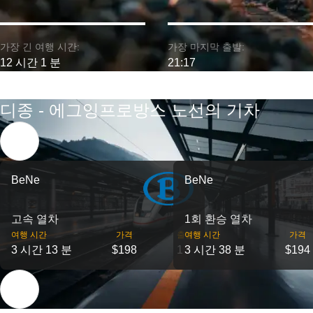
가장 긴 여행 시간:
가장 마지막 출발:
12 시간 1 분
21:17
디종 - 에그잉프로방스 노선의 기차
BeNe
BeNe
고속 열차
1회 환승 열차
여행 시간
가격
출발
여행 시간
가격
3 시간 13 분
$198
1
3 시간 38 분
$194