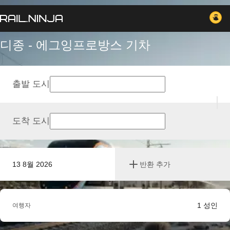
디종 - 에그잉프로방스 기차
출발 도시
도착 도시
13 8월 2026
반환 추가
1
성인
여행자