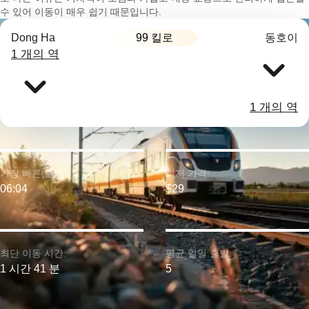
수 있어 이동이 매우 쉽기 때문입니다.
99 킬로
Dong Ha
동호이
1 개의 역
1 개의 역
가장 빠른 출발:
최저 가격:
06:04
$29
최단 이동 시간:
평균 일일 출발:
1 시간 41 분
5