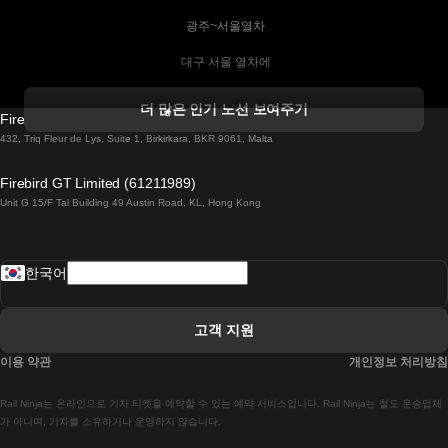
 광주~서울열차
 대구 서울 열차에
 더블린 열차 코르크
더 많은 인기 노선 보여주기
Firebird GT Limited (OC 1451)
 더블린에서 골웨이 열차
432, Triq Fleur de Lys, Suite 1, Birkirkara, BKR 9061, Malta
 런던 에든버러 열차에
Firebird GT Limited (61211989)
Unit G 15/F Tal Building 49 Austin Road, KL, Hong Kong
 로마에서 나폴리 열차
 로바니에미 헬싱키 열차에
한국어
 리스본 라고스 열차에
 리스본 포르투 기차에
고객 지원
 리스본에서 코임브라 열차에
이용 약관
개인정보 처리방침
 마드리드 말라가 열차에
Rail Ninja는 온라인으로 기차 티켓을 예약할 수 있는 예약 서비스입니다. Rail Ninja는 철도 운송업체
 마드리드-리스본 열차
가 아니며, 기차를 소유하거나 운영하지 않습니다.