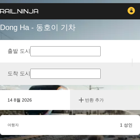
Dong Ha - 동호이 기차
출발 도시
도착 도시
14 8월 2026
반환 추가
1
성인
여행자