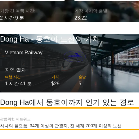
가장 긴 여행 시간:
가장 마지막 출발:
2 시간 9 분
23:22
Dong Ha - 동호이 노선의 기차
Vietnam Railway
지역 열차
여행 시간
가격
출발
1 시간 41 분
$29
5
Dong Ha에서 동호이까지 인기 있는 경로
광범위한 네트워크
하나의 플랫폼, 34개 이상의 관광지, 전 세계 700개 이상의 노선.