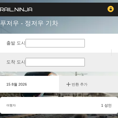
푸저우 - 정저우 기차
출발 도시
도착 도시
15 8월 2026
반환 추가
1
성인
여행자