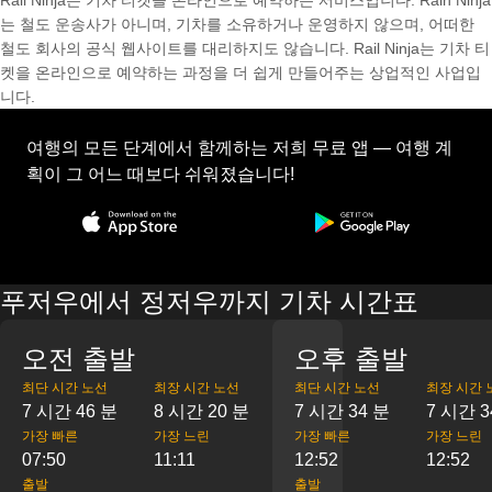
Rail Ninja는 기차 티켓을 온라인으로 예약하는 서비스입니다. Rain Ninja
는 철도 운송사가 아니며, 기차를 소유하거나 운영하지 않으며, 어떠한
철도 회사의 공식 웹사이트를 대리하지도 않습니다. Rail Ninja는 기차 티
켓을 온라인으로 예약하는 과정을 더 쉽게 만들어주는 상업적인 사업입
니다.
여행의 모든 단계에서 함께하는 저희 무료 앱 — 여행 계
획이 그 어느 때보다 쉬워졌습니다!
푸저우에서 정저우까지 기차 시간표
오전 출발
오후 출발
최단 시간 노선
최장 시간 노선
최단 시간 노선
최장 시간 
7 시간 46 분
8 시간 20 분
7 시간 34 분
7 시간 3
가장 빠른
가장 느린
가장 빠른
가장 느린
07:50
11:11
12:52
12:52
출발
출발