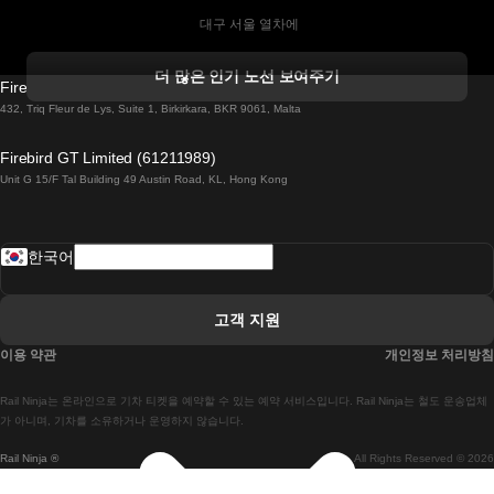
 대구 서울 열차에
 더블린 열차 코르크
더 많은 인기 노선 보여주기
Firebird GT Limited (OC 1451)
 더블린에서 골웨이 열차
432, Triq Fleur de Lys, Suite 1, Birkirkara, BKR 9061, Malta
 런던 에든버러 열차에
Firebird GT Limited (61211989)
Unit G 15/F Tal Building 49 Austin Road, KL, Hong Kong
 로마에서 나폴리 열차
 로바니에미 헬싱키 열차에
한국어
 리스본 라고스 열차에
 리스본 포르투 기차에
고객 지원
 리스본에서 코임브라 열차에
이용 약관
개인정보 처리방침
 마드리드 말라가 열차에
Rail Ninja는 온라인으로 기차 티켓을 예약할 수 있는 예약 서비스입니다. Rail Ninja는 철도 운송업체
 마드리드-리스본 열차
가 아니며, 기차를 소유하거나 운영하지 않습니다.
Rail Ninja ®
All Rights Reserved © 2026
 마드리드에서 바르셀로나로 가는 고속 열차