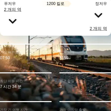
1200 킬로
푸저우
정저우
2 개의 역
2 개의 역
가장 빠른 출발:
최저 가격:
07:50
$159
최단 이동 시간:
평균 일일 출발:
7 시간 34 분
3
가장 긴 여행 시간:
가장 마지막 출발: