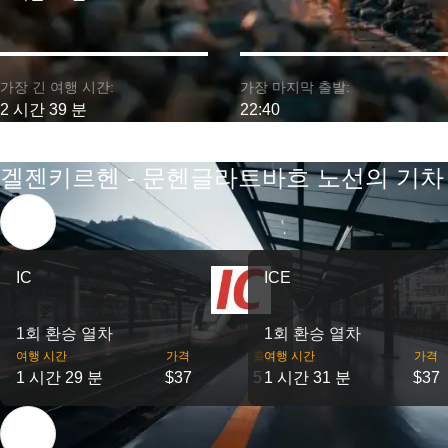
가장 긴 여행 시간:
가장 마지막 출발:
2 시간 39 분
22:40
겔젠키르헨 - 문헨글라트바흐 노선의 기차
IC
ICE
1회 환승 열차
1회 환승 열차
여행 시간
가격
출발
여행 시간
가격
1 시간 29 분
$37
5
1 시간 31 분
$37