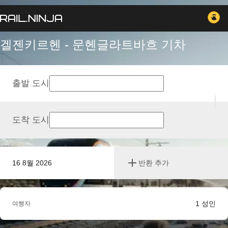
겔젠키르헨 - 문헨글라트바흐 기차
출발 도시
도착 도시
16 8월 2026
반환 추가
1
성인
여행자