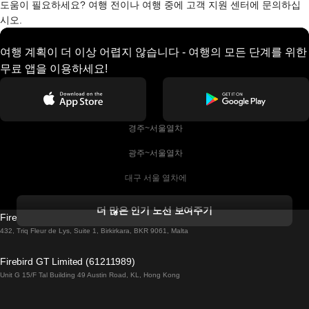
도움이 필요하세요? 여행 전이나 여행 중에 고객 지원 센터에 문의하십
시오.
여행 계획이 더 이상 어렵지 않습니다 - 여행의 모든 단계를 위한
무료 앱을 이용하세요!
 경주~서울열차
 광주~서울열차
 대구 서울 열차에
 더블린 열차 코르크
더 많은 인기 노선 보여주기
Firebird GT Limited (OC 1451)
 더블린에서 골웨이 열차
432, Triq Fleur de Lys, Suite 1, Birkirkara, BKR 9061, Malta
 런던 에든버러 열차에
Firebird GT Limited (61211989)
Unit G 15/F Tal Building 49 Austin Road, KL, Hong Kong
 로마에서 나폴리 열차
 로바니에미 헬싱키 열차에