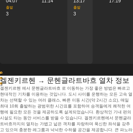
04:07
11:14
13:17
17:19
출발
출발
3
3
1
겔젠키르헨 → 문헨글라트바흐 열차 정보
2
3
겔젠키르헨 에서 문헨글라트바흐 로 이동하는 가장 좋은 방법은 빠르고
현대적인 기차를 이용하는 것입니다. 도시 사이를 운행하는 모든 고속 열
차는 선택할 수 있는 여러 클래스, 빠른 이동 시간(약 2시간 소요), 매일
최대 10회 출발하는 광범위한 시간표를 포함하여 승객들에게 쾌적한 여
행에 필요한 모든 것을 제공하도록 설계되었습니다. 환상적인 기내 편의
시설도 타는 동안 서비스를 받을 수 있습니다. 겔젠키르헨에서 문헨글라
트바흐까지의 열차는 가볍고 넓은 객차를 자랑하며 푹신한 좌석을 갖추
고 있으며 충분한 레그룸과 넉넉한 수하물 공간을 제공합니다. 큰 파노라