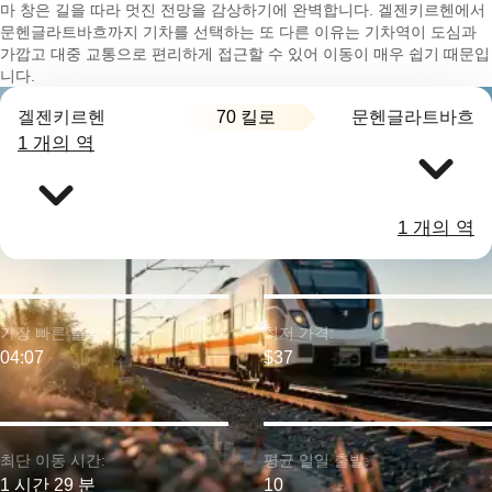
마 창은 길을 따라 멋진 전망을 감상하기에 완벽합니다. 겔젠키르헨에서
문헨글라트바흐까지 기차를 선택하는 또 다른 이유는 기차역이 도심과
가깝고 대중 교통으로 편리하게 접근할 수 있어 이동이 매우 쉽기 때문입
니다.
70 킬로
겔젠키르헨
문헨글라트바흐
1 개의 역
1 개의 역
가장 빠른 출발:
최저 가격:
04:07
$37
최단 이동 시간:
평균 일일 출발:
1 시간 29 분
10