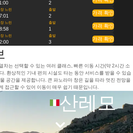
1:00
2
장 느린
출발
가격 확인
7:01
2
장 느린
출발
가격 확인
8:58
1
장 느린
출발
가격 확인
2:00
3
보
차는 선택할 수 있는 여러 클래스, 빠른 이동 시간(약 2시간 소
. 환상적인 기내 편의 시설도 타는 동안 서비스를 받을 수 있습
 공간을 제공합니다. 큰 파노라마 창은 길을 따라 멋진 전망을
 접근할 수 있어 이동이 매우 쉽기 때문입니다.
산레모