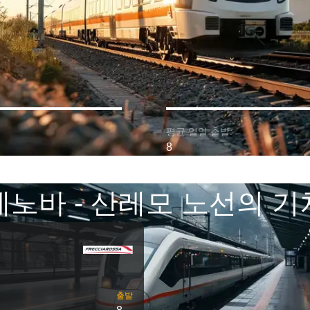
평균 일일 출발:
8
제노바 - 산레모 노선의 기
출발