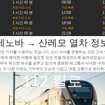
1 시간 42 분
08:58
1
최장 시간 노선
가장 빠른
가
1 시간 42 분
12:58
1
최장 시간 노선
가장 빠른
가
1 시간 45 분
18:58
1
최장 시간 노선
가장 빠른
가
1 시간 50 분
21:29
2
제노바 → 산레모 열차 정
인 기차를 이용하는 것입니다. 도시 사이를 운행하는 모든 고속 열
들에게 쾌적한 여행에 필요한 모든 것을 제공하도록 설계되었습니다
하며 푹신한 좌석을 갖추고 있으며 충분한 레그룸과 넉넉한 수하물
또 다른 이유는 기차역이 도심과 가깝고 대중 교통으로 편리하게
112 킬로