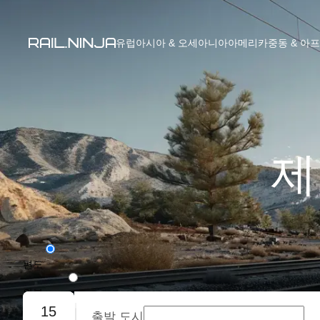
유럽
아시아 & 오세아니아
아메리카
중동 & 아
제
편도
왕복
15
출발 도시