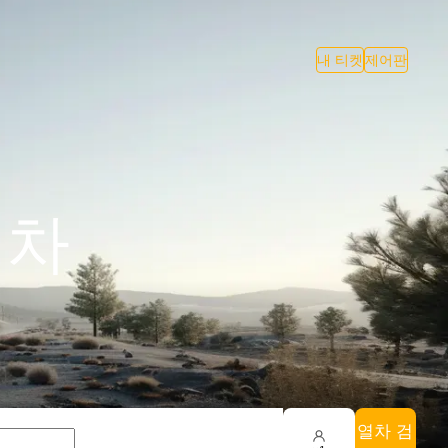
내 티켓
제어판
기차
열차 검