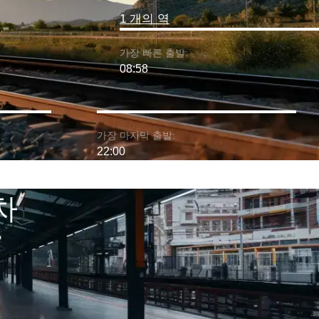
1 개의 역
가장 빠른 출발:
08:58
가장 마지막 출발:
22:00
차