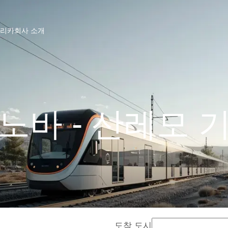
프리카
회사 소개
노바 - 산레모 
도착 도시