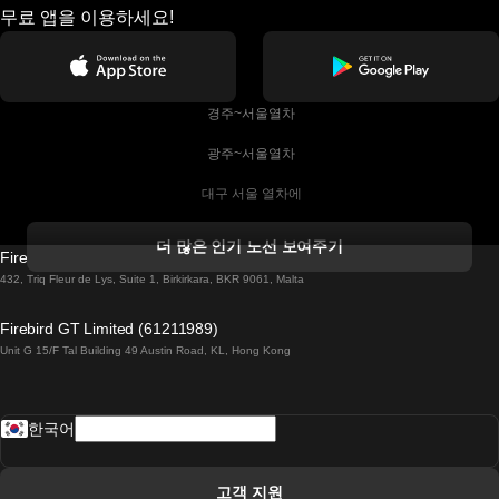
무료 앱을 이용하세요!
 경주~서울열차
 광주~서울열차
 대구 서울 열차에
 더블린 열차 코르크
더 많은 인기 노선 보여주기
Firebird GT Limited (OC 1451)
 더블린에서 골웨이 열차
432, Triq Fleur de Lys, Suite 1, Birkirkara, BKR 9061, Malta
 런던 에든버러 열차에
Firebird GT Limited (61211989)
Unit G 15/F Tal Building 49 Austin Road, KL, Hong Kong
 로마에서 나폴리 열차
 로바니에미 헬싱키 열차에
한국어
 리스본 라고스 열차에
 리스본 포르투 기차에
고객 지원