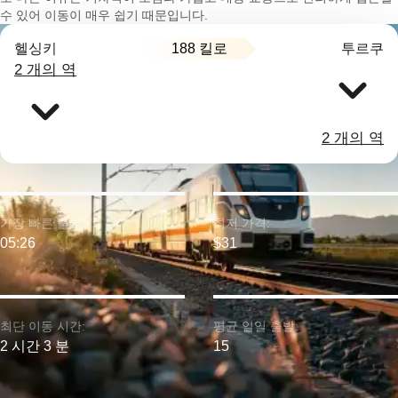
수 있어 이동이 매우 쉽기 때문입니다.
188 킬로
헬싱키
투르쿠
2 개의 역
2 개의 역
가장 빠른 출발:
최저 가격:
05:26
$31
최단 이동 시간:
평균 일일 출발:
2 시간 3 분
15