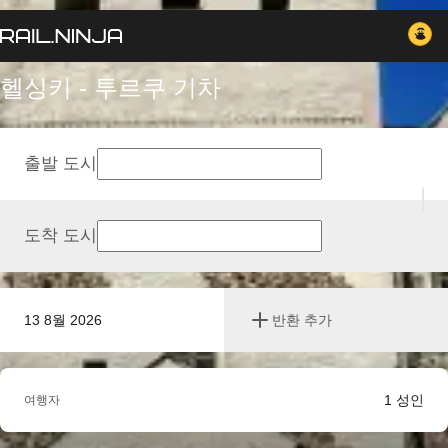
헬싱키 - 투르쿠 기차
출발 도시
도착 도시
13 8월 2026
반환 추가
1
성인
여행자