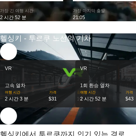
가장 긴 여행 시간:
가장 마지막 출발:
2 시간 52 분
21:05
헬싱키 - 투르쿠 노선의 기차
VR
VR
고속 열차
1회 환승 열차
여행 시간
가격
출발
여행 시간
가격
2 시간 3 분
$31
10
2 시간 52 분
$43
헬싱키에서 투르쿠까지 인기 있는 경로