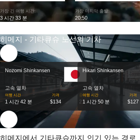
가장 긴 여행 시간:
가장 마지막 출발:
3 시간 33 분
20:50
히메지 - 기타큐슈 노선의 기차
Nozomi Shinkansen
Hikari Shinkansen
고속 열차
고속 열차
여행 시간
가격
출발
여행 시간
가격
1 시간 42 분
$134
2
1 시간 50 분
$127
히메지에서 기타큐슈까지 인기 있는 경로