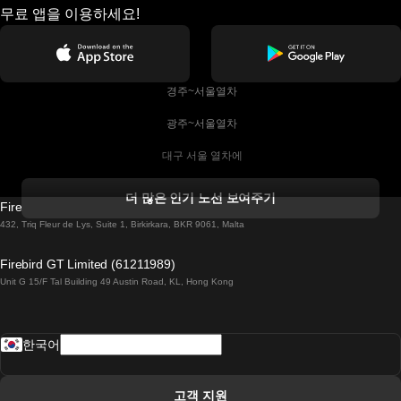
무료 앱을 이용하세요!
 경주~서울열차
 광주~서울열차
 대구 서울 열차에
 더블린 열차 코르크
더 많은 인기 노선 보여주기
Firebird GT Limited (OC 1451)
 더블린에서 골웨이 열차
432, Triq Fleur de Lys, Suite 1, Birkirkara, BKR 9061, Malta
 런던 에든버러 열차에
Firebird GT Limited (61211989)
Unit G 15/F Tal Building 49 Austin Road, KL, Hong Kong
 로마에서 나폴리 열차
 로바니에미 헬싱키 열차에
한국어
 리스본 라고스 열차에
 리스본 포르투 기차에
고객 지원