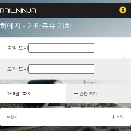
히메지 - 기타큐슈 기차
출발 도시
도착 도시
16 8월 2026
반환 추가
1
성인
여행자