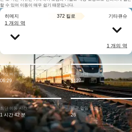
할 수 있어 이동이 매우 쉽기 때문입니다.
372 킬로
히메지
기타큐슈
1 개의 역
1 개의 역
가장 빠른 출발:
최저 가격:
06:29
$127
최단 이동 시간:
평균 일일 출발:
1 시간 42 분
26