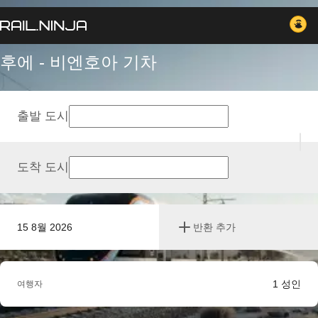
후에 - 비엔호아 기차
출발 도시
도착 도시
15 8월 2026
반환 추가
1
성인
여행자