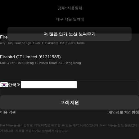
 광주~서울열차
 대구 서울 열차에
 더블린 열차 코르크
더 많은 인기 노선 보여주기
Firebird GT Limited (OC 1451)
 더블린에서 골웨이 열차
432, Triq Fleur de Lys, Suite 1, Birkirkara, BKR 9061, Malta
 런던 에든버러 열차에
Firebird GT Limited (61211989)
Unit G 15/F Tal Building 49 Austin Road, KL, Hong Kong
 로마에서 나폴리 열차
 로바니에미 헬싱키 열차에
한국어
 리스본 라고스 열차에
 리스본 포르투 기차에
고객 지원
 리스본에서 코임브라 열차에
이용 약관
개인정보 처리방침
 마드리드 말라가 열차에
Rail Ninja는 온라인으로 기차 티켓을 예약할 수 있는 예약 서비스입니다. Rail Ninja는 철도 운송업체
 마드리드-리스본 열차
가 아니며, 기차를 소유하거나 운영하지 않습니다.