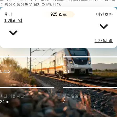
수 있어 이동이 매우 쉽기 때문입니다.
925 킬로
후에
비엔호아
1 개의 역
1 개의 역
가장 빠른 출발:
최저 가격:
03:12
$51
최단 이동 시간:
평균 일일 출발:
24 m
7