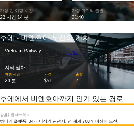
가장 긴 여행 시간:
가장 마지막 출발:
23 시간 14 분
21:40
후에 - 비엔호아 노선의 기차
Vietnam Railway
지역 열차
여행 시간
가격
출발
24 분
$51
7
후에에서 비엔호아까지 인기 있는 경로
광범위한 네트워크
하나의 플랫폼, 34개 이상의 관광지, 전 세계 700개 이상의 노선.