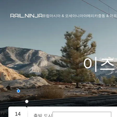
유럽
아시아 & 오세아니아
아메리카
중동 & 아
이즈
편도
왕복
14
출발 도시