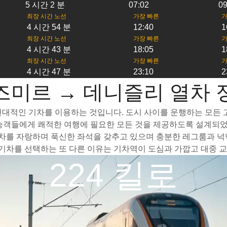
5 시간 2 분
07:02
09
최장 시간 노선
가장 빠른
가
4 시간 54 분
12:40
1
최장 시간 노선
가장 빠른
가
4 시간 43 분
18:05
1
최장 시간 노선
가장 빠른
가
4 시간 47 분
23:10
2
즈미르 → 데니즐리 열차 
대적인 기차를 이용하는 것입니다. 도시 사이를 운행하는 모든 고속
 승객들에게 쾌적한 여행에 필요한 모든 것을 제공하도록 설계되었
를 자랑하며 푹신한 좌석을 갖추고 있으며 충분한 레그룸과 넉넉
차를 선택하는 또 다른 이유는 기차역이 도심과 가깝고 대중 교
224 킬로