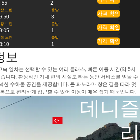
:55
2
장 느린
출발
가격 확인
6:50
3
장 느린
출발
가격 확인
8:05
1
장 느린
출발
가격 확인
3:10
1
정보
 열차는 선택할 수 있는 여러 클래스, 빠른 이동 시간(약 5시
습니다. 환상적인 기내 편의 시설도 타는 동안 서비스를 받을 수
한 수하물 공간을 제공합니다. 큰 파노라마 창은 길을 따라 멋
통으로 편리하게 접근할 수 있어 이동이 매우 쉽기 때문입니다.
데니즐
리