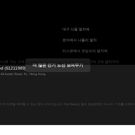
 대구 서울 열차에
 로마에서 나폴리 열차
 리스본에서 코임브라 열차에
나로 가는 고속 열차
 마드리드에서 세비야 고속 열차까지
더 많은 인기 노선 보여주기
ted (61211989)
 기차에
 바르셀로나 세비야 열차에
ng 49 Austin Road, KL, Hong Kong
는 고속 열차
 베를린에서 프라하 열차
 부산에서 서울 기차에
인으로 기차 티켓을 예약할 수 있는 예약 서비스입니다. Rail Ninja는 철도 운송업체가 아니며, 기차를 소
크 열차
 비엔나에서 프라하 고속 열차에
차
 스톡홀름 코펜하겐 기차에
속 열차에
 예테보리-스톡홀름 열차