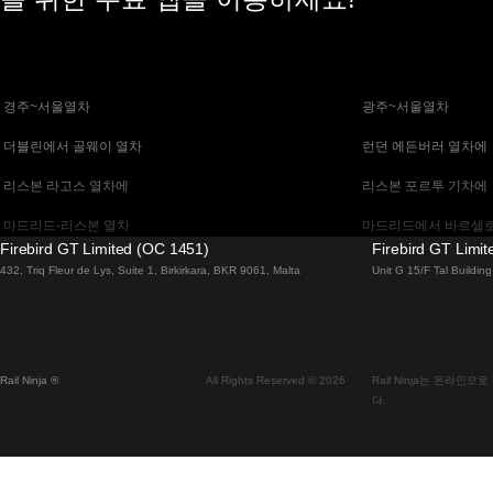
 경주~서울열차
 광주~서울열차
 더블린에서 골웨이 열차
 런던 에든버러 열차에
 리스본 라고스 열차에
 리스본 포르투 기차에
 마드리드-리스본 열차
 마드리드에서 바르셀로
Firebird GT Limited (OC 1451)
Firebird GT Limi
 말라가 마드리드 기차에
 바르셀로나 마드리드
432, Triq Fleur de Lys, Suite 1, Birkirkara, BKR 9061, Malta
Unit G 15/F Tal Buildi
 베니스 피렌체 기차에
 베니스에서 로마로 가
 부다페스트에서 브라 티 슬라바 열차
 부산~천안(아산)열차
Rail Ninja ®
All Rights Reserved © 2026
Rail Ninja는 온라
 비엔나 부다페스트 기차에
 비엔나에서 잘츠부르
다.
 서울에서 대구까지 열차
 서울에서 부산까지 기
 알부페이라 리스본 열차에
 에든버러에서 런던 고