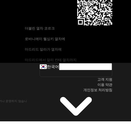
 더블린 열차 코르크
 로바니에미 헬싱키 열차에
 마드리드 말라가 열차에
 마드리드에서 알리 칸테 열차까지
한국어
 바르셀로나-말라가 열차
고객 지원
 부다페스트 프라하 기차에
이용 약관
개인정보 처리방침
 브라 티 슬라바에서 부다페스트 열차
유하거나 운영하지 않습니
 서울~울산열차
 알리 칸테에서 마드리드 열차
 오슬로 베르겐 고속 열차에