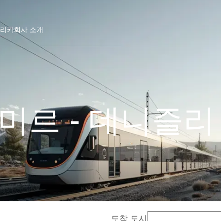
프리카
회사 소개
미르 - 데니즐리
도착 도시