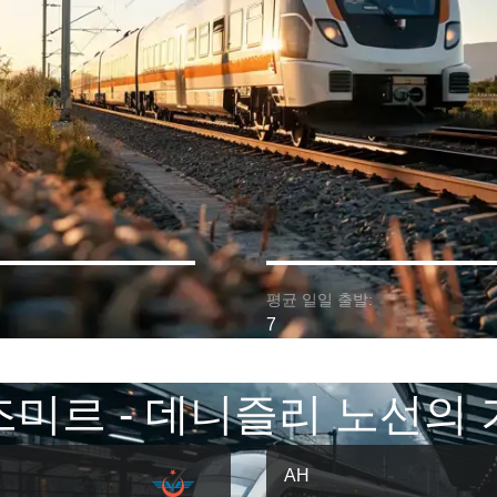
평균 일일 출발:
7
미르 - 데니즐리 노선의
AH