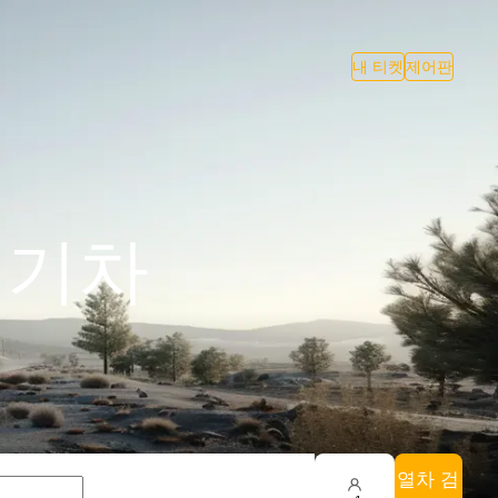
내 티켓
제어판
 기차
열차 검