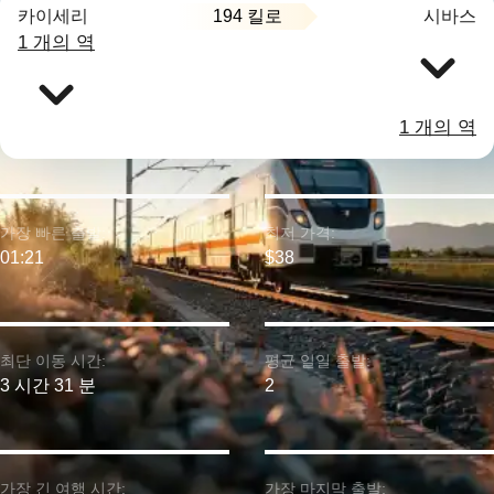
194 킬로
카이세리
시바스
1 개의 역
1 개의 역
가장 빠른 출발:
최저 가격:
01:21
$38
최단 이동 시간:
평균 일일 출발:
3 시간 31 분
2
가장 긴 여행 시간:
가장 마지막 출발: