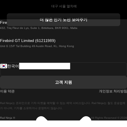
 대구 서울 열차에
 더블린 열차 코르크
더 많은 인기 노선 보여주기
Firebird GT Limited (OC 1451)
 더블린에서 골웨이 열차
432, Triq Fleur de Lys, Suite 1, Birkirkara, BKR 9061, Malta
 런던 에든버러 열차에
Firebird GT Limited (61211989)
Unit G 15/F Tal Building 49 Austin Road, KL, Hong Kong
 로마에서 나폴리 열차
 로바니에미 헬싱키 열차에
한국어
 리스본 라고스 열차에
 리스본 포르투 기차에
고객 지원
 리스본에서 코임브라 열차에
이용 약관
개인정보 처리방침
 마드리드 말라가 열차에
Rail Ninja는 온라인으로 기차 티켓을 예약할 수 있는 예약 서비스입니다. Rail Ninja는 철도 운송업체
 마드리드-리스본 열차
가 아니며, 기차를 소유하거나 운영하지 않습니다.
Rail Ninja ®
All Rights Reserved © 2026
 마드리드에서 바르셀로나로 가는 고속 열차