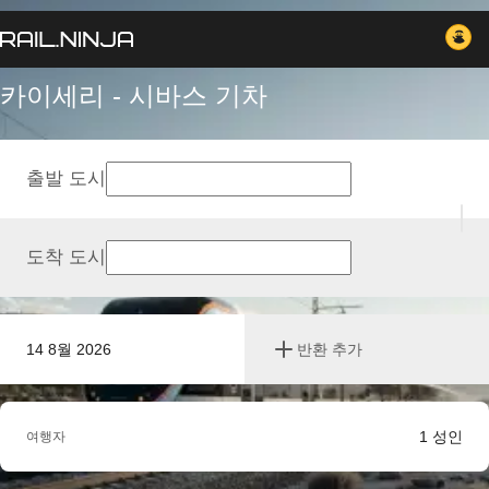
카이세리 - 시바스 기차
출발 도시
도착 도시
14 8월 2026
반환 추가
1
성인
여행자