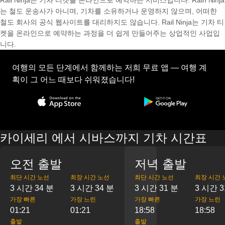
Rail Ninja는 기차 티켓을 온라인으로 예약하는 서비스입니다. Rain Ninja
는 철도 운송사가 아니며, 기차를 소유하거나 운영하지 않으며, 어떠한
철도 회사의 공식 웹사이트를 대리하지도 않습니다. Rail Ninja는 기차 티
켓을 온라인으로 예약하는 과정을 더 쉽게 만들어주는 상업적인 사업입
니다.
여행의 모든 단계에서 함께하는 저희 무료 앱 — 여행 계
획이 그 어느 때보다 쉬워졌습니다!
카이세리 에서 시바스까지 기차 시간표
오전 출발
저녁 출발
최단 시간 노선
최장 시간 노선
최단 시간 노선
최장 시간 
3 시간 34 분
3 시간 34 분
3 시간 31 분
3 시간 3
가장 빠른
가장 느린
가장 빠른
가장 느린
01:21
01:21
18:58
18:58
출발
출발