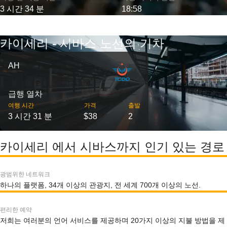
3 시간 34 분
18:58
카이세리 - 시바스 노선의 기차
AH
급행 열차
여행 시간
가격
출발
3 시간 31 분
$38
2
카이세리 에서 시바스까지 인기 있는 경로
광범위한 네트워크
하나의 플랫폼, 34개 이상의 관광지, 전 세계 700개 이상의 노선.
편리한 예약
저희는 여러분의 언어 서비스를 제공하며 20가지 이상의 지불 방법을 제