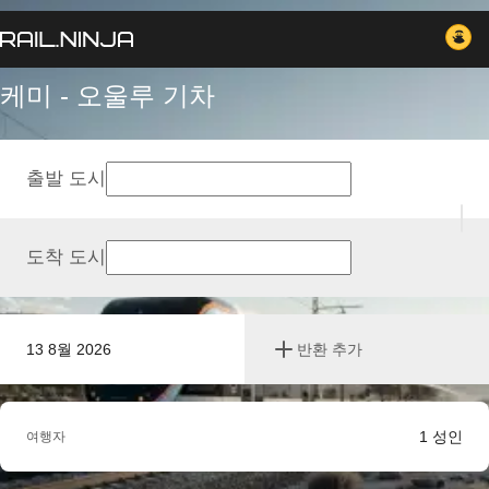
케미 - 오울루 기차
출발 도시
도착 도시
13 8월 2026
반환 추가
1
성인
여행자