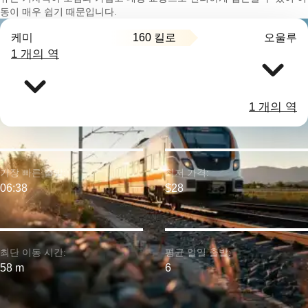
동이 매우 쉽기 때문입니다.
160 킬로
케미
오울루
1 개의 역
1 개의 역
가장 빠른 출발:
최저 가격:
06:38
$28
최단 이동 시간:
평균 일일 출발:
58 m
6