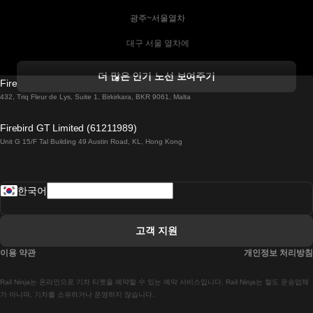
 광주~서울열차
 대구 서울 열차에
 더블린 열차 코르크
더 많은 인기 노선 보여주기
Firebird GT Limited (OC 1451)
 더블린에서 골웨이 열차
432, Triq Fleur de Lys, Suite 1, Birkirkara, BKR 9061, Malta
 런던 에든버러 열차에
Firebird GT Limited (61211989)
Unit G 15/F Tal Building 49 Austin Road, KL, Hong Kong
 로마에서 나폴리 열차
 로바니에미 헬싱키 열차에
한국어
 리스본 라고스 열차에
 리스본 포르투 기차에
고객 지원
 리스본에서 코임브라 열차에
이용 약관
개인정보 처리방침
 마드리드 말라가 열차에
Rail Ninja는 온라인으로 기차 티켓을 예약할 수 있는 예약 서비스입니다. Rail Ninja는 철도 운송업체
 마드리드-리스본 열차
가 아니며, 기차를 소유하거나 운영하지 않습니다.