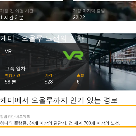
가장 긴 여행 시간:
가장 마지막 출발:
1 시간 3 분
22:22
케미 - 오울루 노선의 기차
VR
고속 열차
여행 시간
가격
출발
58 분
$28
6
케미에서 오울루까지 인기 있는 경로
광범위한 네트워크
하나의 플랫폼, 34개 이상의 관광지, 전 세계 700개 이상의 노선.