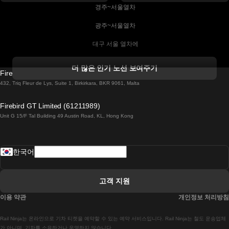
 경주~서울열차
 광주~서울열차
 대구 서울 열차에
 더블린 열차 코르크
더 많은 인기 노선 보여주기
Firebird GT Limited (OC 1451)
 더블린에서 골웨이 열차
432, Triq Fleur de Lys, Suite 1, Birkirkara, BKR 9061, Malta
 런던 에든버러 열차에
Firebird GT Limited (61211989)
Unit G 15/F Tal Building 49 Austin Road, KL, Hong Kong
 로마에서 나폴리 열차
 로바니에미 헬싱키 열차에
한국어
 리스본 라고스 열차에
 리스본 포르투 기차에
고객 지원
 리스본에서 코임브라 열차에
이용 약관
개인정보 처리방침
 마드리드 말라가 열차에
Rail Ninja는 온라인으로 기차 티켓을 예약할 수 있는 예약 서비스입니다. Rail Ninja는 철도 운송업체
 마드리드-리스본 열차
가 아니며, 기차를 소유하거나 운영하지 않습니다.