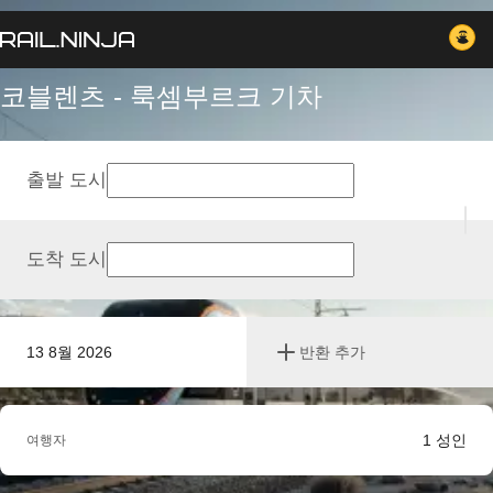
코블렌츠 - 룩셈부르크 기차
출발 도시
도착 도시
13 8월 2026
반환 추가
1
성인
여행자