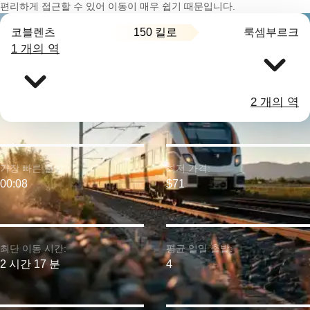
편리하게 접근할 수 있어 이동이 매우 쉽기 때문입니다.
150 킬로
코블렌츠
룩셈부르크
1 개의 역
2 개의 역
가장 빠른 출발:
최저 가격:
00:08
$71
최단 이동 시간:
평균 일일 출발:
2 시간 17 분
4