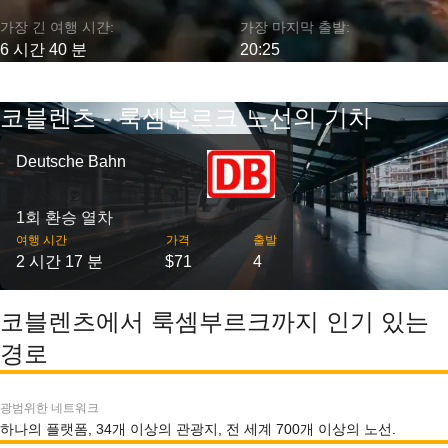
가장 긴 여행 시간:
가장 마지막 출발:
6 시간 40 분
20:25
코블렌츠 - 룩셈부르크 노선의 기차
Deutsche Bahn
1회 환승 열차
여행 시간
가격
출발
2 시간 17 분
$71
4
코블렌츠에서 룩셈부르크까지 인기 있는
경로
광범위한 네트워크
하나의 플랫폼, 34개 이상의 관광지, 전 세계 700개 이상의 노선.