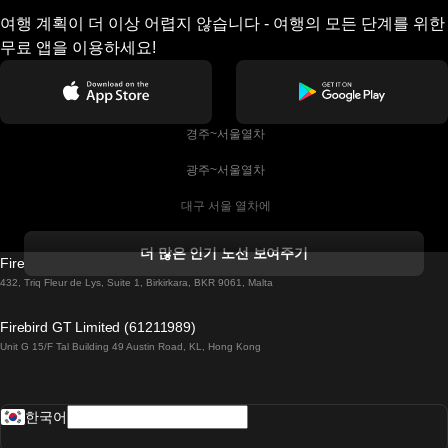
여행 계획이 더 이상 어렵지 않습니다 - 여행의 모든 단계를 위한
무료 앱을 이용하세요!
 경주~서울열차
 광주~서울열차
 대구 서울 열차에
 더블린 열차 코르크
더 많은 인기 노선 보여주기
Firebird GT Limited (OC 1451)
 더블린에서 골웨이 열차
432, Triq Fleur de Lys, Suite 1, Birkirkara, BKR 9061, Malta
 런던 에든버러 열차에
Firebird GT Limited (61211989)
Unit G 15/F Tal Building 49 Austin Road, KL, Hong Kong
 로마에서 나폴리 열차
 로바니에미 헬싱키 열차에
한국어
 리스본 라고스 열차에