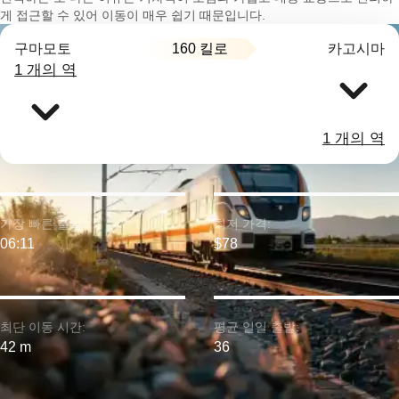
게 접근할 수 있어 이동이 매우 쉽기 때문입니다.
160 킬로
구마모토
카고시마
1 개의 역
1 개의 역
가장 빠른 출발:
최저 가격:
06:11
$78
최단 이동 시간:
평균 일일 출발:
42 m
36