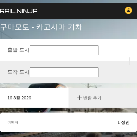
구마모토 - 카고시마 기차
출발 도시
도착 도시
16 8월 2026
반환 추가
1
성인
여행자