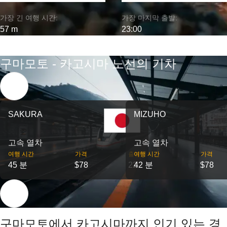
가장 긴 여행 시간:
가장 마지막 출발:
57 m
23:00
구마모토 - 카고시마 노선의 기차
SAKURA
MIZUHO
고속 열차
고속 열차
여행 시간
가격
출발
여행 시간
가격
45 분
$78
22
42 분
$78
구마모토에서 카고시마까지 인기 있는 경