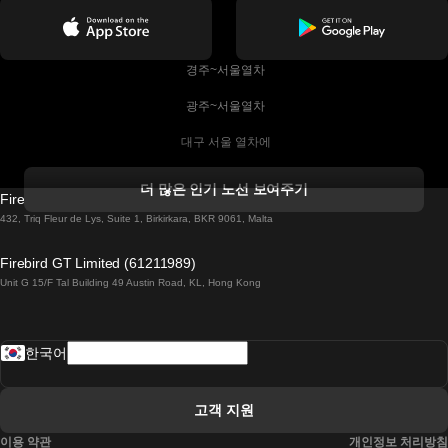
 경주~서울열차
 광주~서울열차
 대구 서울 열차에
 더블린 열차 코르크
더 많은 인기 노선 보여주기
Firebird GT Limited (OC 1451)
 더블린에서 골웨이 열차
432, Triq Fleur de Lys, Suite 1, Birkirkara, BKR 9061, Malta
 런던 에든버러 열차에
Firebird GT Limited (61211989)
Unit G 15/F Tal Building 49 Austin Road, KL, Hong Kong
 로마에서 나폴리 열차
 로바니에미 헬싱키 열차에
한국어
 리스본 라고스 열차에
 리스본 포르투 기차에
고객 지원
 리스본에서 코임브라 열차에
이용 약관
개인정보 처리방침