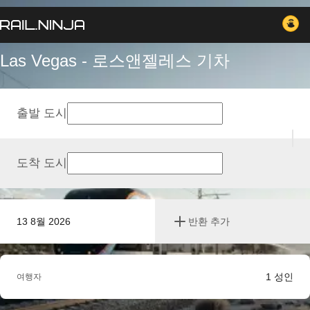
Las Vegas - 로스앤젤레스 기차
출발 도시
도착 도시
13 8월 2026
반환 추가
1
성인
여행자