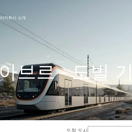
프리카
회사 소개
아브르 - 도빌 
도착 도시