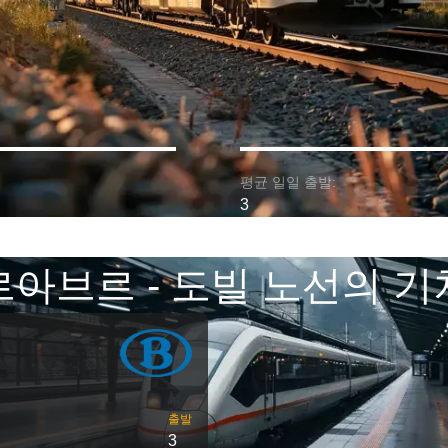
평균 일일 출발:
3
르아브르 - 도빌 노선의 기
출발
3