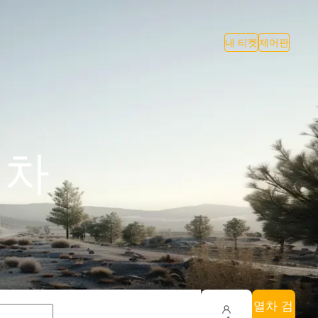
내 티켓
제어판
기차
열차 검