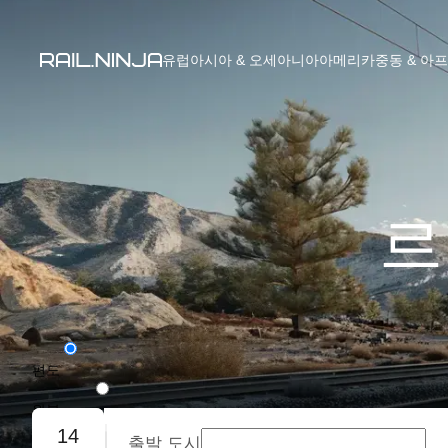
유럽
아시아 & 오세아니아
아메리카
중동 & 아
르
편도
왕복
14
출발 도시