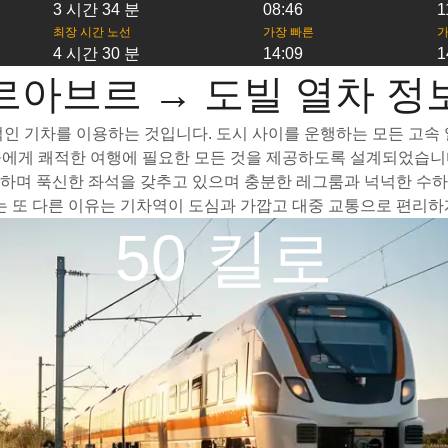
3 시간 34 분
08:46
1
최장 시간 노선
가장 빠른
가
4 시간 30 분
14:09
1
르아브르 → 도빌 열차 정
인 기차를 이용하는 것입니다. 도시 사이를 운행하는 모든 고속 열
들에게 쾌적한 여행에 필요한 모든 것을 제공하도록 설계되었습니다
하며 푹신한 좌석을 갖추고 있으며 충분한 레그룸과 넉넉한 수하물
또 다른 이유는 기차역이 도심과 가깝고 대중 교통으로 편리하게
50 킬로