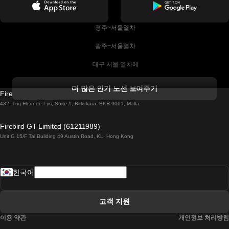
 경주~서울열차
 광주~서울열차
 대구 서울 열차에
 더블린 열차 코르크
더 많은 인기 노선 보여주기
Firebird GT Limited (OC 1451)
 더블린에서 골웨이 열차
432, Triq Fleur de Lys, Suite 1, Birkirkara, BKR 9061, Malta
 런던 에든버러 열차에
Firebird GT Limited (61211989)
Unit G 15/F Tal Building 49 Austin Road, KL, Hong Kong
 로마에서 나폴리 열차
 로바니에미 헬싱키 열차에
한국어
 리스본 라고스 열차에
 리스본 포르투 기차에
고객 지원
 리스본에서 코임브라 열차에
이용 약관
개인정보 처리방침