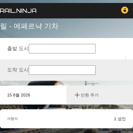
릴 - 에페르냑 기차
출발 도시
도착 도시
15 8월 2026
반환 추가
1
성인
여행자