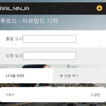
루르드 - 마르망드 기차
출발 도시
도착 도시
13 8월 2026
반환 추가
1
성인
여행자