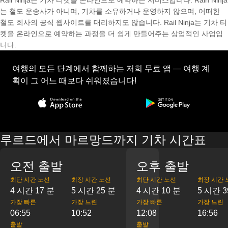
Rail Ninja는 기차 티켓을 온라인으로 예약하는 서비스입니다. Rain Ninja
는 철도 운송사가 아니며, 기차를 소유하거나 운영하지 않으며, 어떠한
철도 회사의 공식 웹사이트를 대리하지도 않습니다. Rail Ninja는 기차 티
켓을 온라인으로 예약하는 과정을 더 쉽게 만들어주는 상업적인 사업입
니다.
여행의 모든 단계에서 함께하는 저희 무료 앱 — 여행 계
획이 그 어느 때보다 쉬워졌습니다!
루르드에서 마르망드까지 기차 시간표
오전 출발
오후 출발
최단 시간 노선
최장 시간 노선
최단 시간 노선
최장 시간 
4 시간 17 분
5 시간 25 분
4 시간 10 분
5 시간 3
가장 빠른
가장 느린
가장 빠른
가장 느린
06:55
10:52
12:08
16:56
출발
출발