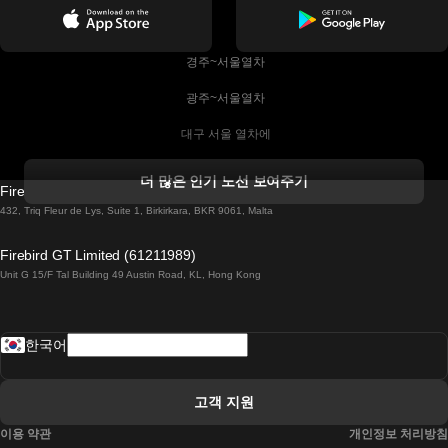
 경주~서울열차
 광주~서울열차
 대구 서울 열차에
 더블린 열차 코르크
더 많은 인기 노선 보여주기
Firebird GT Limited (OC 1451)
 더블린에서 골웨이 열차
432, Triq Fleur de Lys, Suite 1, Birkirkara, BKR 9061, Malta
 런던 에든버러 열차에
Firebird GT Limited (61211989)
Unit G 15/F Tal Building 49 Austin Road, KL, Hong Kong
 로마에서 나폴리 열차
 로바니에미 헬싱키 열차에
한국어
 리스본 라고스 열차에
 리스본 포르투 기차에
고객 지원
 리스본에서 코임브라 열차에
이용 약관
개인정보 처리방침