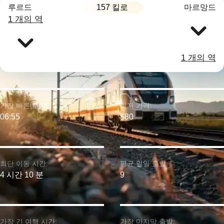
157 킬로
루르드
마르망드
1 개의 역
1 개의 역
가장 빠른 출발:
최저 가격:
06:55
$80
최단 이동 시간:
평균 일일 출발:
4 시간 10 분
9
가장 긴 여행 시간:
가장 마지막 출발: