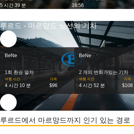
5 시간 39 분
16:56
루르드 - 마르망드 노선의 기차
BeNe
BeNe
1회 환승 열차
2 개의 변화가있는 기차
여행 시간
가격
출발
여행 시간
가격
4 시간 10 분
$96
5
4 시간 52 분
$108
루르드에서 마르망드까지 인기 있는 경로