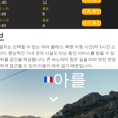
1:40
11
장 느린
출발
가격 확인
:48
9
장 느린
출발
가격 확인
:40
4
보
차는 선택할 수 있는 여러 클래스, 빠른 이동 시간(약 1시간 소
다. 환상적인 기내 편의 시설도 타는 동안 서비스를 받을 수 있
물 공간을 제공합니다. 큰 파노라마 창은 길을 따라 멋진 전망
하게 접근할 수 있어 이동이 매우 쉽기 때문입니다.
아를
1 개의 역