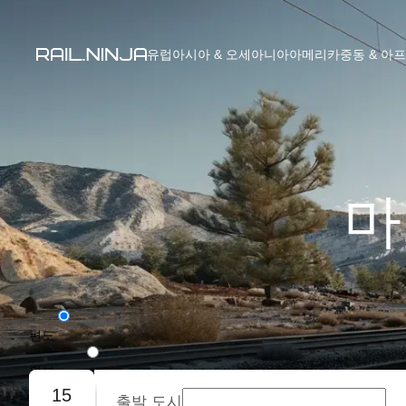
유럽
아시아 & 오세아니아
아메리카
중동 & 아
마
편도
왕복
15
출발 도시