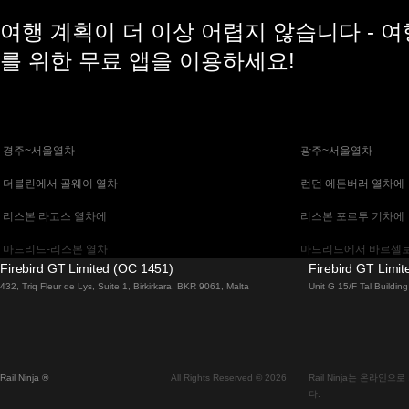
여행 계획이 더 이상 어렵지 않습니다 - 
를 위한 무료 앱을 이용하세요!
 경주~서울열차
 광주~서울열차
 더블린에서 골웨이 열차
 런던 에든버러 열차에
 리스본 라고스 열차에
 리스본 포르투 기차에
 마드리드-리스본 열차
 마드리드에서 바르셀로
Firebird GT Limited (OC 1451)
Firebird GT Limi
 말라가 마드리드 기차에
 바르셀로나 마드리드
432, Triq Fleur de Lys, Suite 1, Birkirkara, BKR 9061, Malta
Unit G 15/F Tal Buildi
 베니스 피렌체 기차에
 베니스에서 로마로 가
 부다페스트에서 브라 티 슬라바 열차
 부산~천안(아산)열차
Rail Ninja ®
All Rights Reserved © 2026
Rail Ninja는 온라
 비엔나 부다페스트 기차에
 비엔나에서 잘츠부르
다.