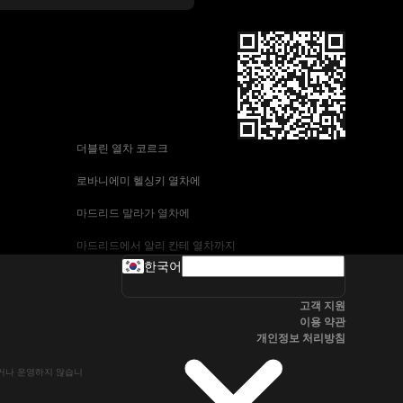
 더블린 열차 코르크
 로바니에미 헬싱키 열차에
 마드리드 말라가 열차에
 마드리드에서 알리 칸테 열차까지
한국어
 바르셀로나-말라가 열차
고객 지원
 부다페스트 프라하 기차에
이용 약관
개인정보 처리방침
 브라 티 슬라바에서 부다페스트 열차
유하거나 운영하지 않습니
 서울~울산열차