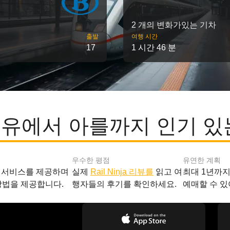
2 개의 변화가있는 기차
출발
여행 시간
17
1 시간 46 분
유에서 아를까지 인기 있
우수한 평점
유연한 계획
 서비스를 제공하며
실제
Rail Ninja 리뷰를
읽고 여
최대 1년까
방법을 제공합니다.
행자들의 후기를 확인하세요.
예매할 수 있