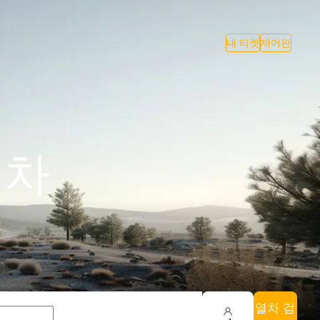
내 티켓
제어판
기차
열차 검