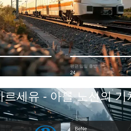
평균 일일 출발:
24
마르세유 - 아를 노선의 기
BeNe