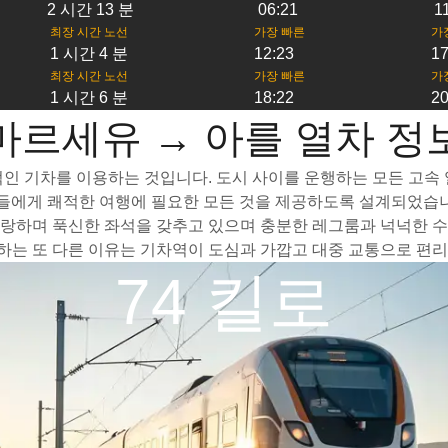
2 시간 13 분
06:21
1
최장 시간 노선
가장 빠른
가
1 시간 4 분
12:23
17
최장 시간 노선
가장 빠른
가
1 시간 6 분
18:22
20
마르세유 → 아를 열차 정
인 기차를 이용하는 것입니다. 도시 사이를 운행하는 모든 고속 열
객들에게 쾌적한 여행에 필요한 모든 것을 제공하도록 설계되었습니
랑하며 푹신한 좌석을 갖추고 있으며 충분한 레그룸과 넉넉한 수하
는 또 다른 이유는 기차역이 도심과 가깝고 대중 교통으로 편리
74 킬로