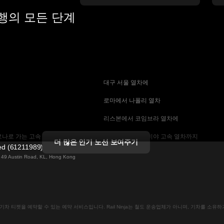
여행의 모든 단계
 대구 서울 열차에
 로마에서 나폴리 열차
 리스본에서 코임브라 열차에
나로 가는 고속 열차
 마드리드에서 세비야 고속 열차까지
더 많은 인기 노선 보여주기
ted (61211989)
 기차에
 바르셀로나 세비야 열차에
ng 49 Austin Road, KL, Hong Kong
는 고속 열차
 베를린에서 프라하 열차
 부산에서 서울 기차에
인으로 기차 티켓을 예약할 수 있는 예약 서비스입니다. Rail Ninja는 철도 운송업체가 아니며, 기차를 소
크 열차
 비엔나에서 프라하 고속 열차에