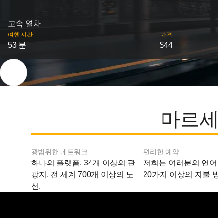
고속 열차
여행 시간
가격
53 분
$44
마르세
광범위한 네트워크
편리한 예약
하나의 플랫폼, 34개 이상의 관
저희는 여러분의 언어
광지, 전 세계 700개 이상의 노
20가지 이상의 지불 
선.