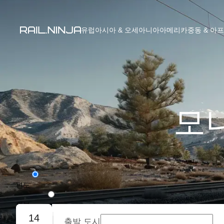
유럽
아시아 & 오세아니아
아메리카
중동 & 아
모나
편도
왕복
14
출발 도시