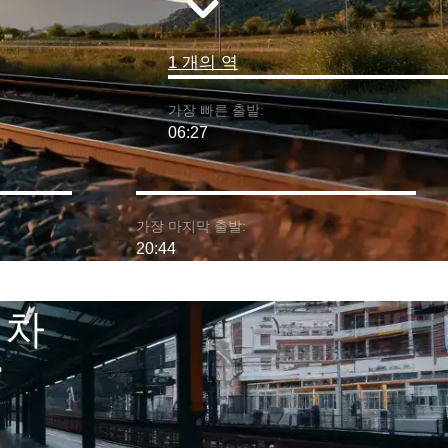
1 개의 역
가장 빠른 출발:
06:27
가장 마지막 출발:
20:44
기차