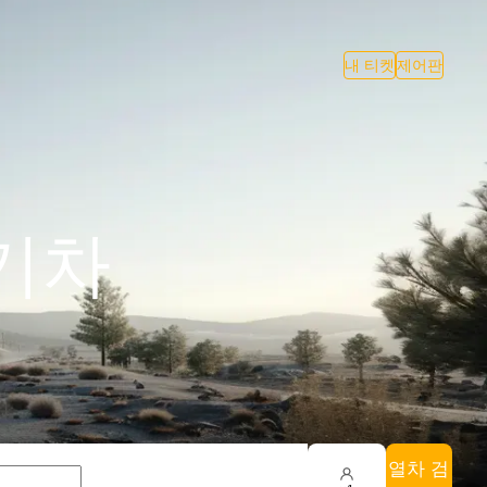
내 티켓
제어판
 기차
열차 검