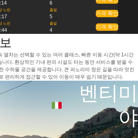
:14
6
장 느린
출발
가격 확인
:17
5
장 느린
출발
가격 확인
:44
4
정보
열차는 선택할 수 있는 여러 클래스, 빠른 이동 시간(약 1시간
니다. 환상적인 기내 편의 시설도 타는 동안 서비스를 받을 수
 수하물 공간을 제공합니다. 큰 파노라마 창은 길을 따라 멋진
 편리하게 접근할 수 있어 이동이 매우 쉽기 때문입니다.
벤티미
야