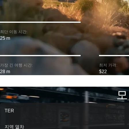
최단 이동 시간:
25 m
가장 긴 여행 시간:
최저 가격:
28 m
$22
모
TER
지역 열차