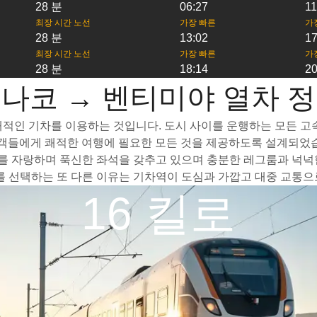
28 분
06:27
11
최장 시간 노선
가장 빠른
가
28 분
13:02
17
최장 시간 노선
가장 빠른
가
28 분
18:14
20
나코 → 벤티미야 열차 
적인 기차를 이용하는 것입니다. 도시 사이를 운행하는 모든 고속 
승객들에게 쾌적한 여행에 필요한 모든 것을 제공하도록 설계되었습
 자랑하며 푹신한 좌석을 갖추고 있으며 충분한 레그룸과 넉넉한
선택하는 또 다른 이유는 기차역이 도심과 가깝고 대중 교통으로
16 킬로