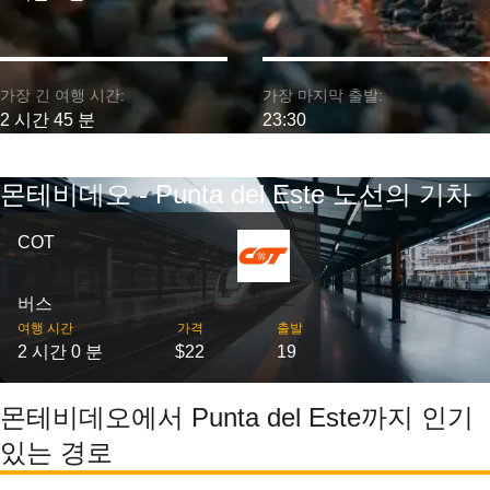
가장 긴 여행 시간:
가장 마지막 출발:
2 시간 45 분
23:30
몬테비데오 - Punta del Este 노선의 기차
COT
버스
여행 시간
가격
출발
2 시간 0 분
$22
19
몬테비데오에서 Punta del Este까지 인기
있는 경로