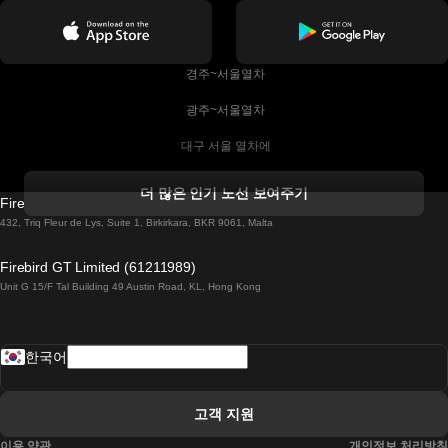
 경주~서울열차
 광주~서울열차
 대구 서울 열차에
 더블린 열차 코르크
더 많은 인기 노선 보여주기
Firebird GT Limited (OC 1451)
 더블린에서 골웨이 열차
432, Triq Fleur de Lys, Suite 1, Birkirkara, BKR 9061, Malta
 런던 에든버러 열차에
Firebird GT Limited (61211989)
Unit G 15/F Tal Building 49 Austin Road, KL, Hong Kong
 로마에서 나폴리 열차
 로바니에미 헬싱키 열차에
한국어
 리스본 라고스 열차에
 리스본 포르투 기차에
고객 지원
 리스본에서 코임브라 열차에
이용 약관
개인정보 처리방침