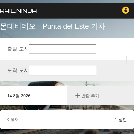
몬테비데오 - Punta del Este 기차
출발 도시
도착 도시
14 8월 2026
반환 추가
1
성인
여행자