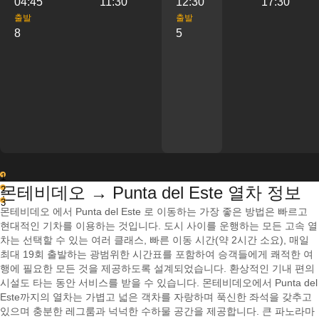
04:45
11:30
12:30
17:30
출발
출발
8
5
1
몬테비데오 → Punta del Este 열차 정보
2
3
몬테비데오 에서 Punta del Este 로 이동하는 가장 좋은 방법은 빠르고
현대적인 기차를 이용하는 것입니다. 도시 사이를 운행하는 모든 고속 열
차는 선택할 수 있는 여러 클래스, 빠른 이동 시간(약 2시간 소요), 매일
최대 19회 출발하는 광범위한 시간표를 포함하여 승객들에게 쾌적한 여
행에 필요한 모든 것을 제공하도록 설계되었습니다. 환상적인 기내 편의
시설도 타는 동안 서비스를 받을 수 있습니다. 몬테비데오에서 Punta del
Este까지의 열차는 가볍고 넓은 객차를 자랑하며 푹신한 좌석을 갖추고
있으며 충분한 레그룸과 넉넉한 수하물 공간을 제공합니다. 큰 파노라마