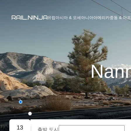
유럽
아시아 & 오세아니아
아메리카
중동 & 아
Nann
편도
왕복
13
출발 도시