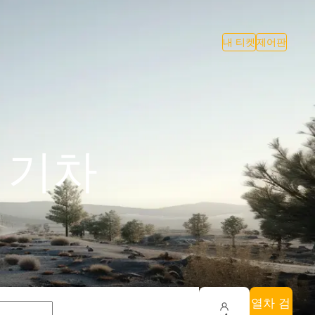
내 티켓
제어판
ng 기차
열차 검