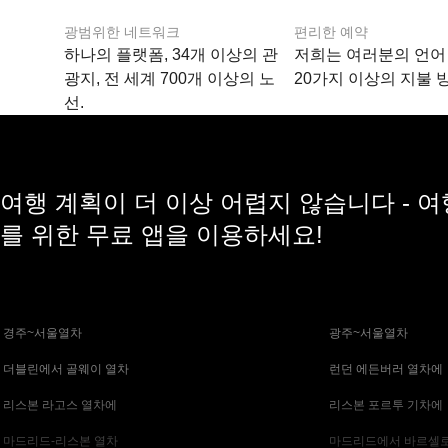
광범위한 네트워크
편리한 예약
하나의 플랫폼, 34개 이상의 관
저희는 여러분의 언어
광지, 전 세계 700개 이상의 노
20가지 이상의 지불 
선.
여행 계획이 더 이상 어렵지 않습니다 - 
를 위한 무료 앱을 이용하세요!
 경주~서울열차
 광주~서울열차
 더블린에서 골웨이 열차
 런던 에든버러 열차에
 리스본 라고스 열차에
 리스본 포르투 기차에
 마드리드-리스본 열차
 마드리드에서 바르셀로