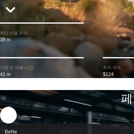
최단 이동 시간:
38 m
가장 긴 여행 시간:
최저 가격:
41 m
$124
페
BeNe