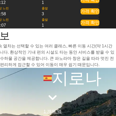
:12
1
장 느린
출발
가격 확인
:58
3
장 느린
출발
가격 확인
:07
1
정보
열차는 선택할 수 있는 여러 클래스, 빠른 이동 시간(약 1시간
다. 환상적인 기내 편의 시설도 타는 동안 서비스를 받을 수 있
하물 공간을 제공합니다. 큰 파노라마 창은 길을 따라 멋진 전
편리하게 접근할 수 있어 이동이 매우 쉽기 때문입니다.
지로나
1 개의 역