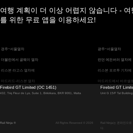
여행 계획이 더 이상 어렵지 않습니다 - 
를 위한 무료 앱을 이용하세요!
 경주~서울열차
 광주~서울열차
 더블린에서 골웨이 열차
 런던 에든버러 열차에
 리스본 라고스 열차에
 리스본 포르투 기차에
 마드리드-리스본 열차
 마드리드에서 바르셀로
Firebird GT Limited (OC 1451)
Firebird GT Limi
 말라가 마드리드 기차에
 바르셀로나 마드리드
432, Triq Fleur de Lys, Suite 1, Birkirkara, BKR 9061, Malta
Unit G 15/F Tal Buildi
 베니스 피렌체 기차에
 베니스에서 로마로 가
 부다페스트에서 브라 티 슬라바 열차
 부산~천안(아산)열차
Rail Ninja ®
All Rights Reserved © 2026
Rail Ninja는 온라
 비엔나 부다페스트 기차에
 비엔나에서 잘츠부르
다.