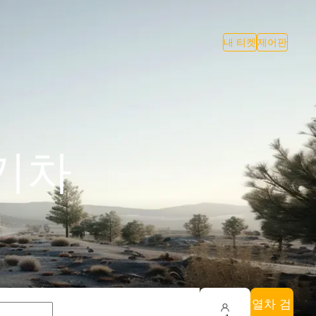
내 티켓
제어판
 기차
열차 검