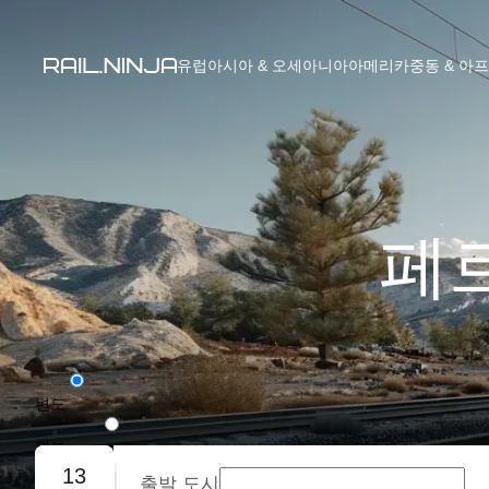
유럽
아시아 & 오세아니아
아메리카
중동 & 아
페르
편도
왕복
13
출발 도시