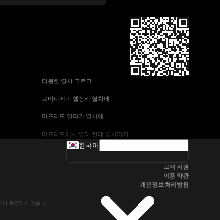
 더블린 열차 코르크
 로바니에미 헬싱키 열차에
 마드리드 말라가 열차에
 마드리드에서 알리 칸테 열차까지
한국어
 바르셀로나-말라가 열차
고객 지원
 부다페스트 프라하 기차에
이용 약관
개인정보 처리방침
 브라 티 슬라바에서 부다페스트 열차
유하거나 운영하지 않습니
 서울~울산열차