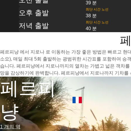
39 분
최단 시간 노선
오후 출발
38 분
최단 시간 노선
저녁 출발
40 분
페
페르피냥 에서 지로나 로 이동하는 가장 좋은 방법은 빠르고 현대
소요), 매일 최대 5회 출발하는 광범위한 시간표를 포함하여 승
습니다. 페르피냥에서 지로나까지의 열차는 가볍고 넓은 객차를 
망을 감상하기에 완벽합니다. 페르피냥에서 지로나까지 기차를 선
페르피
냥
1 개의 역