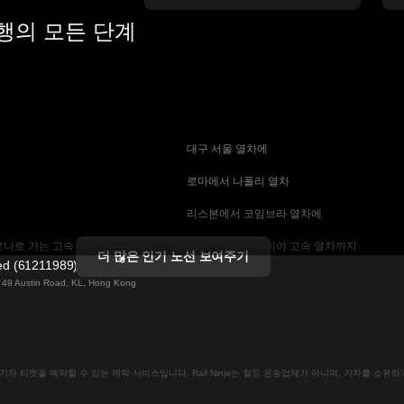
여행의 모든 단계
 대구 서울 열차에
 로마에서 나폴리 열차
 리스본에서 코임브라 열차에
나로 가는 고속 열차
 마드리드에서 세비야 고속 열차까지
더 많은 인기 노선 보여주기
ted (61211989)
 기차에
 바르셀로나 세비야 열차에
ng 49 Austin Road, KL, Hong Kong
는 고속 열차
 베를린에서 프라하 열차
 부산에서 서울 기차에
인으로 기차 티켓을 예약할 수 있는 예약 서비스입니다. Rail Ninja는 철도 운송업체가 아니며, 기차를 소
크 열차
 비엔나에서 프라하 고속 열차에