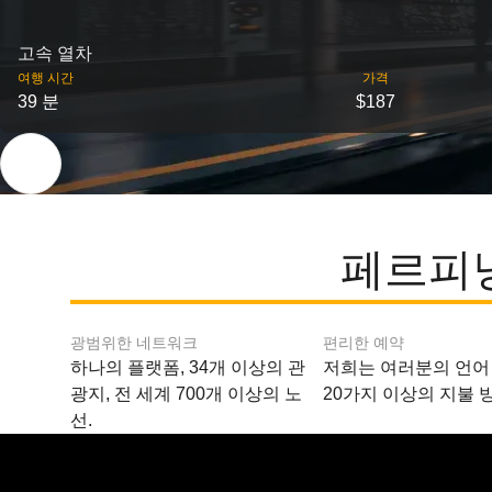
고속 열차
여행 시간
가격
39 분
$187
페르피냥
광범위한 네트워크
편리한 예약
하나의 플랫폼, 34개 이상의 관
저희는 여러분의 언어
광지, 전 세계 700개 이상의 노
20가지 이상의 지불 
선.