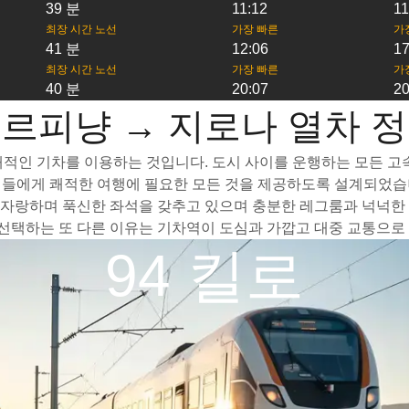
39 분
11:12
11
최장 시간 노선
가장 빠른
가
41 분
12:06
17
최장 시간 노선
가장 빠른
가
40 분
20:07
20
르피냥 → 지로나 열차 
적인 기차를 이용하는 것입니다. 도시 사이를 운행하는 모든 고속 
객들에게 쾌적한 여행에 필요한 모든 것을 제공하도록 설계되었습니
자랑하며 푹신한 좌석을 갖추고 있으며 충분한 레그룸과 넉넉한 수
택하는 또 다른 이유는 기차역이 도심과 가깝고 대중 교통으로 
94 킬로