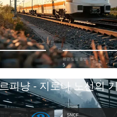
평균 일일 출발:
5
르피냥 - 지로나 노선의 
SNCF