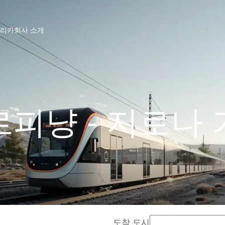
프리카
회사 소개
피냥 - 지로나
도착 도시