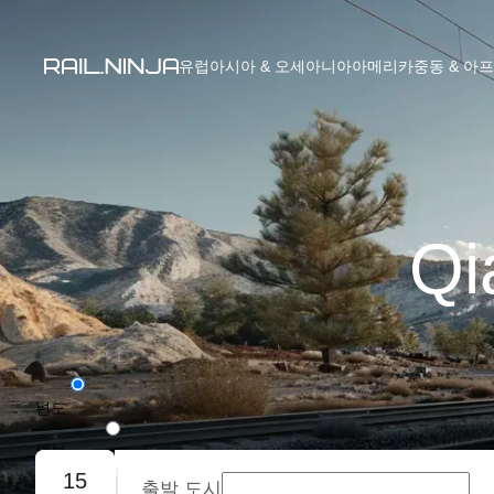
유럽
아시아 & 오세아니아
아메리카
중동 & 아
Qi
편도
왕복
15
출발 도시