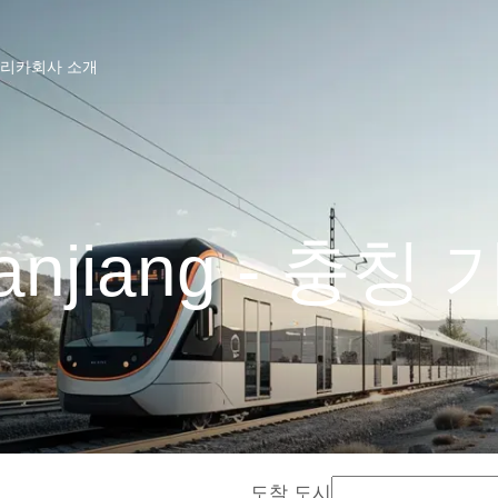
프리카
회사 소개
anjiang - 충칭
도착 도시