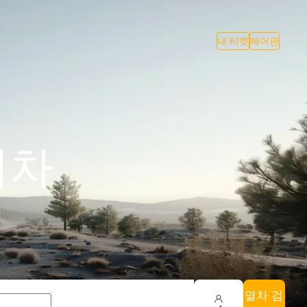
내 티켓
제어판
 기차
열차 검