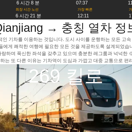
6 시간 8 분
07:37
1
최장 시간 노선
가장 빠른
가
6 시간 21 분
12:11
1
Qianjiang → 충칭 열차 정
현대적인 기차를 이용하는 것입니다. 도시 사이를 운행하는 모든 고속
객들에게 쾌적한 여행에 필요한 모든 것을 제공하도록 설계되었습니
를 자랑하며 푹신한 좌석을 갖추고 있으며 충분한 레그룸과 넉넉한 
선택하는 또 다른 이유는 기차역이 도심과 가깝고 대중 교통으로 편
269 킬로