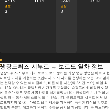
07:18
11:14
12:04
17:52
출발
출발
3
8
1
생장드뤼즈-시부르 → 보르도 열차 정보
2
생장드뤼즈-시부르 에서 보르도 로 이동하는 가장 좋은 방법은 빠르고 현
대적인 기차를 이용하는 것입니다. 도시 사이를 운행하는 모든 고속 열차
는 선택할 수 있는 여러 클래스, 빠른 이동 시간(약 2시간 소요), 매일 최
대 12회 출발하는 광범위한 시간표를 포함하여 승객들에게 쾌적한 여행
에 필요한 모든 것을 제공하도록 설계되었습니다. 환상적인 기내 편의 시
설도 타는 동안 서비스를 받을 수 있습니다. 생장드뤼즈-시부르 에서 보
르도까지의 열차는 가볍고 넓은 객차를 자랑하며 푹신한 좌석을 갖추고
있으며 충분한 레그룸과 넉넉한 수하물 공간을 제공합니다. 큰 파노라마