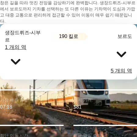
창은 길을 따라 멋진 전망을 감상하기에 완벽합니다. 생장드뤼즈-시부르
에서 보르도까지 기차를 선택하는 또 다른 이유는 기차역이 도심과 가깝
고 대중 교통으로 편리하게 접근할 수 있어 이동이 매우 쉽기 때문입니
다.
생장드뤼즈-시부
190 킬로
보르도
르
1 개의 역
5 개의 역
가장 빠른 출발:
최저 가격:
07:18
$81
최단 이동 시간:
평균 일일 출발: