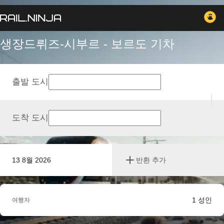
생장드뤼즈-시부르 - 보르도 기차
출발 도시
도착 도시
13 8월 2026
반환 추가
1
성인
여행자