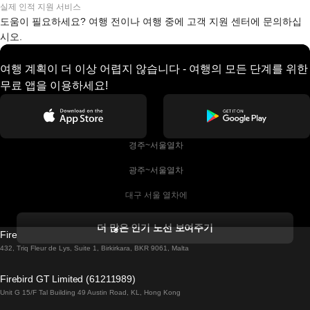
실제 인적 지원 서비스
도움이 필요하세요? 여행 전이나 여행 중에 고객 지원 센터에 문의하십
시오.
여행 계획이 더 이상 어렵지 않습니다 - 여행의 모든 단계를 위한
무료 앱을 이용하세요!
 경주~서울열차
 광주~서울열차
 대구 서울 열차에
 더블린 열차 코르크
더 많은 인기 노선 보여주기
Firebird GT Limited (OC 1451)
 더블린에서 골웨이 열차
432, Triq Fleur de Lys, Suite 1, Birkirkara, BKR 9061, Malta
 런던 에든버러 열차에
Firebird GT Limited (61211989)
Unit G 15/F Tal Building 49 Austin Road, KL, Hong Kong
 로마에서 나폴리 열차