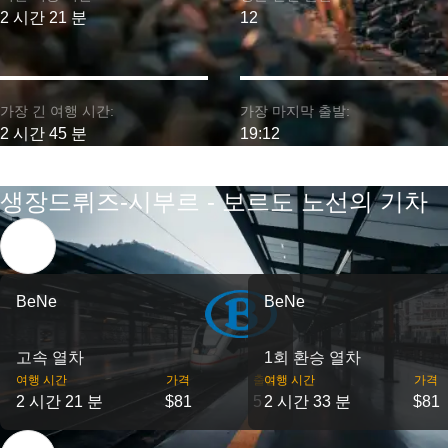
2 시간 21 분
12
가장 긴 여행 시간:
가장 마지막 출발:
2 시간 45 분
19:12
생장드뤼즈-시부르 - 보르도 노선의 기차
BeNe
BeNe
고속 열차
1회 환승 열차
여행 시간
가격
출발
여행 시간
가격
2 시간 21 분
$81
5
2 시간 33 분
$81