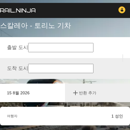
스칼레아 - 토리노 기차
출발 도시
도착 도시
15 8월 2026
반환 추가
1
성인
여행자