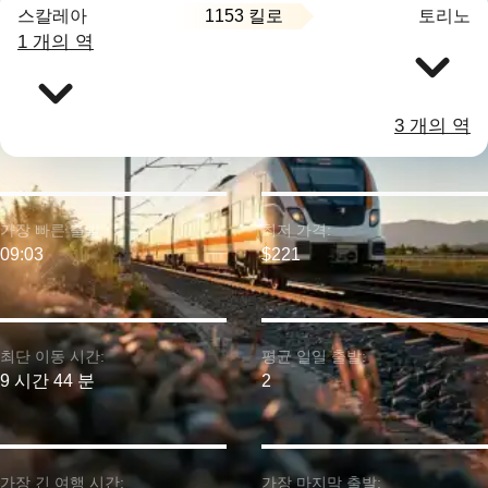
1153 킬로
스칼레아
토리노
1 개의 역
3 개의 역
가장 빠른 출발:
최저 가격:
09:03
$221
최단 이동 시간:
평균 일일 출발:
9 시간 44 분
2
가장 긴 여행 시간:
가장 마지막 출발: