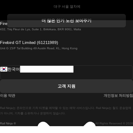
 대구 서울 열차에
 더블린 열차 코르크
더 많은 인기 노선 보여주기
Firebird GT Limited (OC 1451)
 더블린에서 골웨이 열차
432, Triq Fleur de Lys, Suite 1, Birkirkara, BKR 9061, Malta
 런던 에든버러 열차에
Firebird GT Limited (61211989)
Unit G 15/F Tal Building 49 Austin Road, KL, Hong Kong
 로마에서 나폴리 열차
 로바니에미 헬싱키 열차에
한국어
 리스본 라고스 열차에
 리스본 포르투 기차에
고객 지원
 리스본에서 코임브라 열차에
이용 약관
개인정보 처리방침
 마드리드 말라가 열차에
Rail Ninja는 온라인으로 기차 티켓을 예약할 수 있는 예약 서비스입니다. Rail Ninja는 철도 운송업체
 마드리드-리스본 열차
가 아니며, 기차를 소유하거나 운영하지 않습니다.
Rail Ninja ®
All Rights Reserved © 2026
 마드리드에서 바르셀로나로 가는 고속 열차