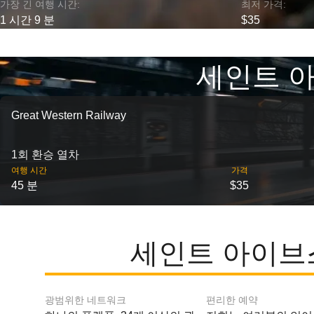
가장 긴 여행 시간:
최저 가격:
1 시간 9 분
$35
세인트 아
Great Western Railway
1회 환승 열차
여행 시간
가격
45 분
$35
세인트 아이브스
광범위한 네트워크
편리한 예약