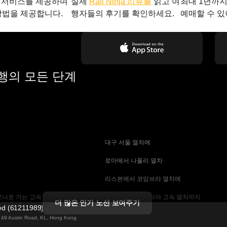
 서비스를 제공하며
실제
Rail Ninja 리뷰를
읽고 여
최대 1년까
방법을 제공합니다.
행자들의 후기를 확인하세요.
예매할 수 있
여행의 모든 단계
 대구 서울 열차에
 로마에서 나폴리 열차
 리스본에서 코임브라 열차에
나로 가는 고속 열차
 마드리드에서 세비야 고속 열차까지
더 많은 인기 노선 보여주기
ted (61211989)
 기차에
 바르셀로나 세비야 열차에
ng 49 Austin Road, KL, Hong Kong