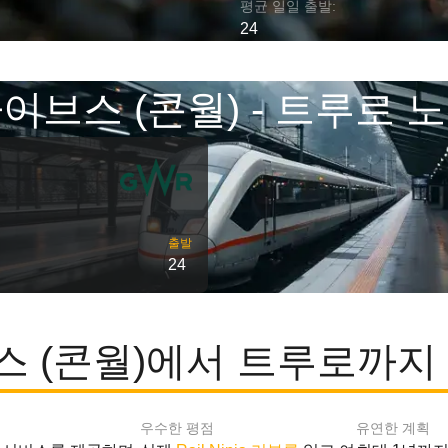
평균 일일 출발:
24
이브스 (콘월) - 트루로 
출발
24
 (콘월)에서 트루로까지
우수한 평점
유연한 계획