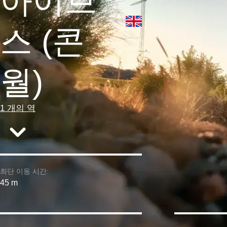
아이브
스 (콘
월)
1 개의 역
최단 이동 시간:
45 m