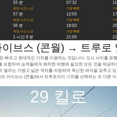
55 분
07:32
11
최장 시간 노선
가장 빠른
가
57 분
12:03
17
최장 시간 노선
가장 빠른
가
56 분
18:03
20
최장 시간 노선
가장 빠른
가
1 시간 9 분
21:05
21
이브스 (콘월) → 트루로
법은 빠르고 현대적인 기차를 이용하는 것입니다. 도시 사이를 운행
간표를 포함하여 승객들에게 쾌적한 여행에 필요한 모든 것을 제공
의 열차는 가볍고 넓은 객차를 자랑하며 푹신한 좌석을 갖추고 있
인트 아이브스 (콘월)에서 트루로까지 기차를 선택하는 또 다른 
29 킬로