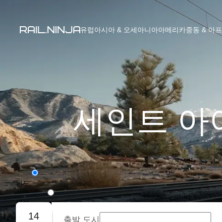
유럽
아시아 & 오세아니아
아메리카
중동 & 아
세인트 아이
편도
왕복
14
출발 도시