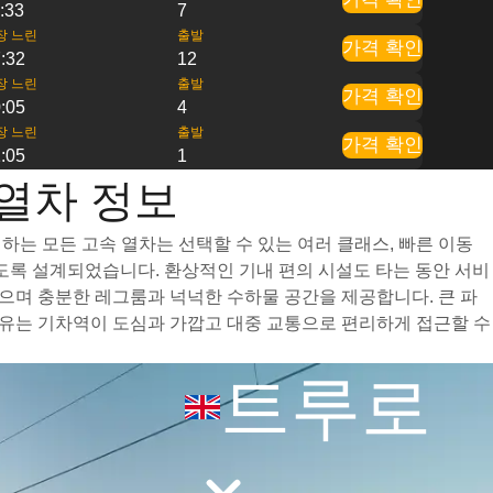
:33
7
장 느린
출발
가격 확인
:32
12
장 느린
출발
가격 확인
:05
4
장 느린
출발
가격 확인
:05
1
 열차 정보
하는 모든 고속 열차는 선택할 수 있는 여러 클래스, 빠른 이동
하도록 설계되었습니다. 환상적인 기내 편의 시설도 타는 동안 서비
으며 충분한 레그룸과 넉넉한 수하물 공간을 제공합니다. 큰 파
이유는 기차역이 도심과 가깝고 대중 교통으로 편리하게 접근할 수
트루로