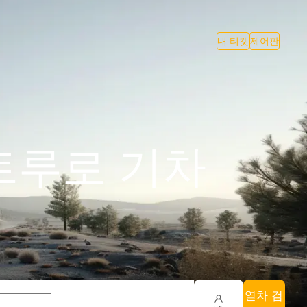
내 티켓
제어판
 트루로 기차
열차 검