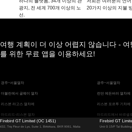
하나의 플랫폼, 34개 이상의 관
저희는 여러분의 언어
광지, 전 세계 700개 이상의 노
20가지 이상의 지불 
선.
여행 계획이 더 이상 어렵지 않습니다 - 
를 위한 무료 앱을 이용하세요!
 경주~서울열차
 광주~서울열차
 더블린에서 골웨이 열차
 런던 에든버러 열차에
 리스본 라고스 열차에
 리스본 포르투 기차에
 마드리드-리스본 열차
 마드리드에서 바르셀로
Firebird GT Limited (OC 1451)
Firebird GT Limi
 말라가 마드리드 기차에
 바르셀로나 마드리드
432, Triq Fleur de Lys, Suite 1, Birkirkara, BKR 9061, Malta
Unit G 15/F Tal Buildi