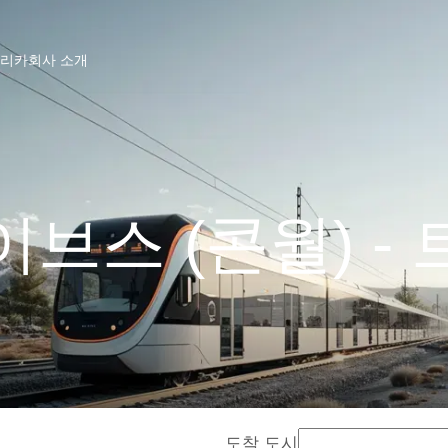
프리카
회사 소개
브스 (콘월) -
도착 도시