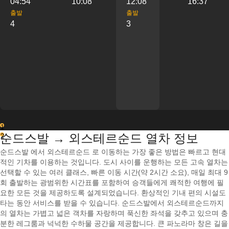
04:54
10:08
12:08
16:37
출발
출발
4
3
1
순드스발 → 외스테르순드 열차 정보
2
순드스발 에서 외스테르순드 로 이동하는 가장 좋은 방법은 빠르고 현대
적인 기차를 이용하는 것입니다. 도시 사이를 운행하는 모든 고속 열차는
선택할 수 있는 여러 클래스, 빠른 이동 시간(약 2시간 소요), 매일 최대 9
회 출발하는 광범위한 시간표를 포함하여 승객들에게 쾌적한 여행에 필
요한 모든 것을 제공하도록 설계되었습니다. 환상적인 기내 편의 시설도
타는 동안 서비스를 받을 수 있습니다. 순드스발에서 외스테르순드까지
의 열차는 가볍고 넓은 객차를 자랑하며 푹신한 좌석을 갖추고 있으며 충
분한 레그룸과 넉넉한 수하물 공간을 제공합니다. 큰 파노라마 창은 길을