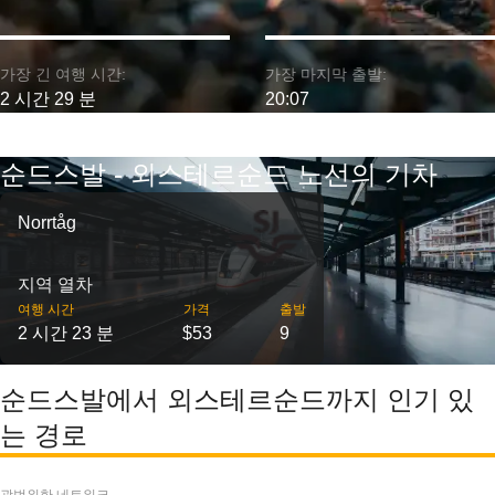
가장 긴 여행 시간:
가장 마지막 출발:
2 시간 29 분
20:07
순드스발 - 외스테르순드 노선의 기차
Norrtåg
지역 열차
여행 시간
가격
출발
2 시간 23 분
$53
9
순드스발에서 외스테르순드까지 인기 있
는 경로