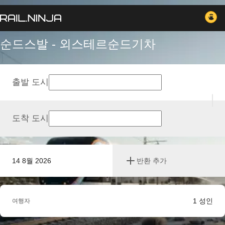
순드스발 - 외스테르순드기차
출발 도시
도착 도시
14 8월 2026
반환 추가
1
성인
여행자