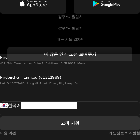
 경주~서울열차
 광주~서울열차
 대구 서울 열차에
 더블린 열차 코르크
더 많은 인기 노선 보여주기
Firebird GT Limited (OC 1451)
 더블린에서 골웨이 열차
432, Triq Fleur de Lys, Suite 1, Birkirkara, BKR 9061, Malta
 런던 에든버러 열차에
Firebird GT Limited (61211989)
Unit G 15/F Tal Building 49 Austin Road, KL, Hong Kong
 로마에서 나폴리 열차
 로바니에미 헬싱키 열차에
한국어
 리스본 라고스 열차에
 리스본 포르투 기차에
고객 지원
 리스본에서 코임브라 열차에
이용 약관
개인정보 처리방침