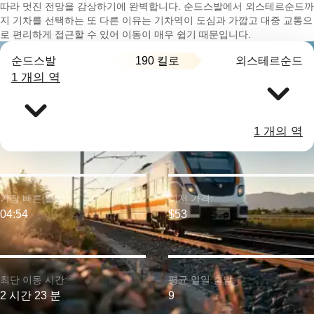
따라 멋진 전망을 감상하기에 완벽합니다. 순드스발에서 외스테르순드까
지 기차를 선택하는 또 다른 이유는 기차역이 도심과 가깝고 대중 교통으
로 편리하게 접근할 수 있어 이동이 매우 쉽기 때문입니다.
190 킬로
순드스발
외스테르순드
1 개의 역
1 개의 역
가장 빠른 출발:
최저 가격:
04:54
$53
최단 이동 시간:
평균 일일 출발:
2 시간 23 분
9