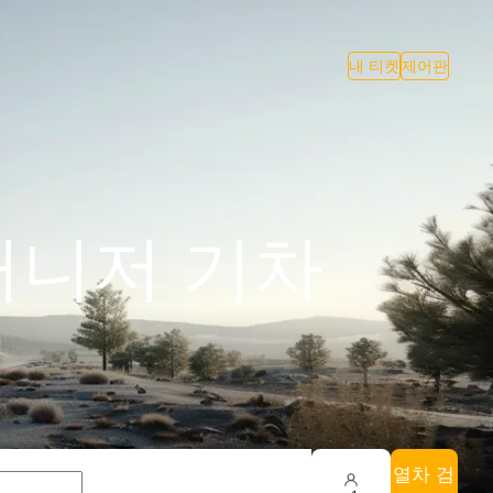
내 티켓
제어판
커니저 기차
열차 검