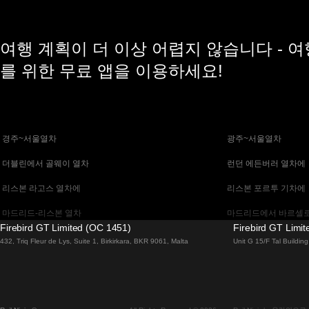
여행 계획이 더 이상 어렵지 않습니다 - 
를 위한 무료 앱을 이용하세요!
 경주~서울열차
 광주~서울열차
 더블린에서 골웨이 열차
 런던 에든버러 열차에
 리스본 라고스 열차에
 리스본 포르투 기차에
 마드리드-리스본 열차
 마드리드에서 바르셀로
Firebird GT Limited (OC 1451)
Firebird GT Limi
 말라가 마드리드 기차에
 바르셀로나 마드리드
432, Triq Fleur de Lys, Suite 1, Birkirkara, BKR 9061, Malta
Unit G 15/F Tal Buildi
 베니스 피렌체 기차에
 베니스에서 로마로 가
 부다페스트에서 브라 티 슬라바 열차
 부산~천안(아산)열차