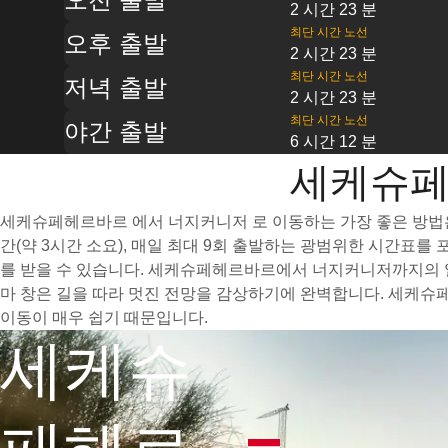
2 시간 23 분
최단 시간 노선
오후 출발
2 시간 23 분
최단 시간 노선
저녁 출발
2 시간 23 분
최단 시간 노선
야간 출발
6 시간 12 분
세케슈페
세케슈페헤르바르 에서 너지커니저 로 이동하는 가장 좋은 방법은 
간(약 3시간 소요), 매일 최대 9회 출발하는 광범위한 시간표
를 받을 수 있습니다. 세케슈페헤르바르에서 너지커니저까지의 열
마 창은 길을 따라 멋진 전망을 감상하기에 완벽합니다. 세케슈
이동이 매우 쉽기 때문입니다.
세케슈