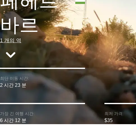
페헤르
바르
1 개의 역
최단 이동 시간:
2 시간 23 분
가장 긴 여행 시간:
최저 가격:
6 시간 12 분
$35