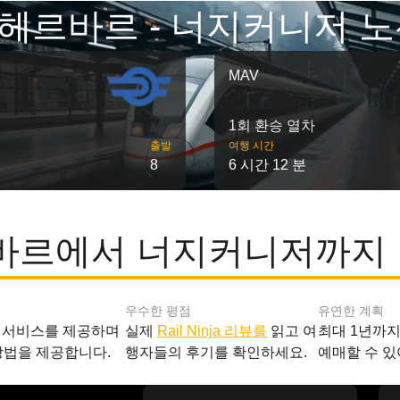
헤르바르 - 너지커니저 노
MAV
1회 환승 열차
출발
여행 시간
8
6 시간 12 분
르에서 너지커니저까지 
우수한 평점
유연한 계획
 서비스를 제공하며
실제
Rail Ninja 리뷰를
읽고 여
최대 1년까
방법을 제공합니다.
행자들의 후기를 확인하세요.
예매할 수 있