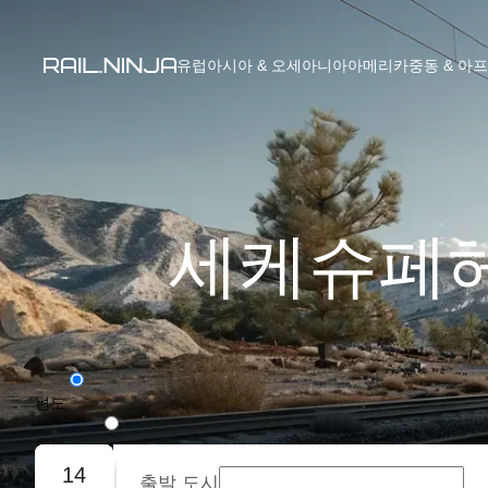
유럽
아시아 & 오세아니아
아메리카
중동 & 아
세케슈페헤
편도
왕복
14
출발 도시