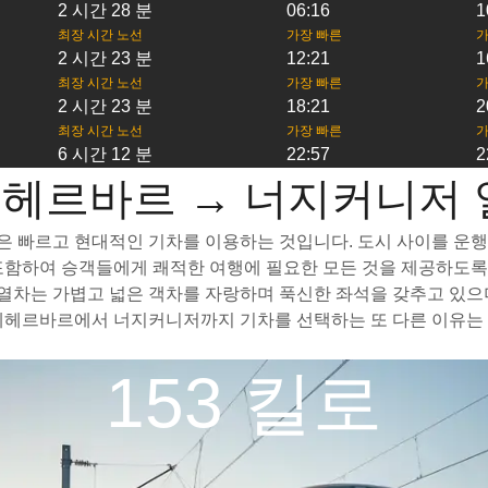
2 시간 28 분
06:16
1
최장 시간 노선
가장 빠른
가
2 시간 23 분
12:21
1
최장 시간 노선
가장 빠른
가
2 시간 23 분
18:21
2
최장 시간 노선
가장 빠른
가
6 시간 12 분
22:57
2
헤르바르 → 너지커니저 
빠르고 현대적인 기차를 이용하는 것입니다. 도시 사이를 운행하는
를 포함하여 승객들에게 쾌적한 여행에 필요한 모든 것을 제공하도
차는 가볍고 넓은 객차를 자랑하며 푹신한 좌석을 갖추고 있으며
페헤르바르에서 너지커니저까지 기차를 선택하는 또 다른 이유는 
153 킬로