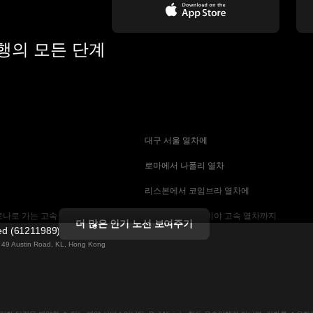
여행의 모든 단계
 대구 서울 열차에
 로마에서 나폴리 열차
 리스본에서 코임브라 열차에
나로 가는 고속 열차
 마드리드에서 세비야 고속 열차까지
더 많은 인기 노선 보여주기
ted (61211989)
 기차에
 바르셀로나 세비야 열차에
ng 49 Austin Road, KL, Hong Kong
는 고속 열차
 베를린에서 프라하 열차
 부산에서 서울 기차에