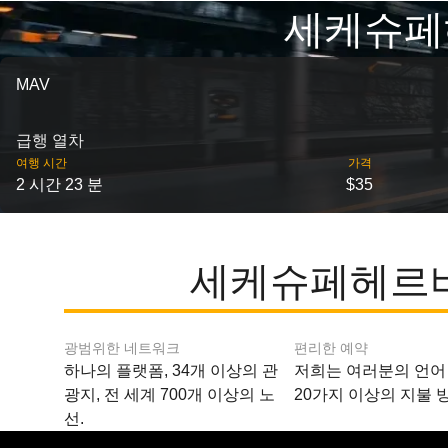
세케슈페
MAV
급행 열차
여행 시간
가격
2 시간 23 분
$35
세케슈페헤르바
광범위한 네트워크
편리한 예약
하나의 플랫폼, 34개 이상의 관
저희는 여러분의 언어
광지, 전 세계 700개 이상의 노
20가지 이상의 지불 
선.