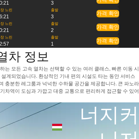
0:21
3
장 느린
출발
가격 확인
6:21
3
장 느린
출발
가격 확인
0:21
2
장 느린
출발
가격 확인
2:57
1
열차 정보
 모든 고속 열차는 선택할 수 있는 여러 클래스, 빠른 이동 시
록 설계되었습니다. 환상적인 기내 편의 시설도 타는 동안 서비스
 충분한 레그룸과 넉넉한 수하물 공간을 제공합니다. 큰 파노라
기차역이 도심과 가깝고 대중 교통으로 편리하게 접근할 수 있어
너지커