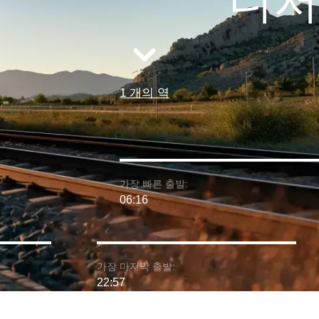
니저
1 개의 역
가장 빠른 출발:
06:16
가장 마지막 출발:
22:57