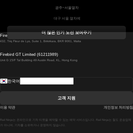
 광주~서울열차
 대구 서울 열차에
 더블린 열차 코르크
더 많은 인기 노선 보여주기
Firebird GT Limited (OC 1451)
 더블린에서 골웨이 열차
432, Triq Fleur de Lys, Suite 1, Birkirkara, BKR 9061, Malta
 런던 에든버러 열차에
Firebird GT Limited (61211989)
Unit G 15/F Tal Building 49 Austin Road, KL, Hong Kong
 로마에서 나폴리 열차
 로바니에미 헬싱키 열차에
한국어
 리스본 라고스 열차에
 리스본 포르투 기차에
고객 지원
 리스본에서 코임브라 열차에
이용 약관
개인정보 처리방침
 마드리드 말라가 열차에
Rail Ninja는 온라인으로 기차 티켓을 예약할 수 있는 예약 서비스입니다. Rail Ninja는 철도 운송업체
 마드리드-리스본 열차
가 아니며, 기차를 소유하거나 운영하지 않습니다.