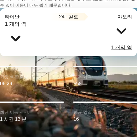
수 있어 이동이 매우 쉽기 때문입니다.
241 킬로
타이난
먀오리
1 개의 역
1 개의 역
가장 빠른 출발:
최저 가격:
06:29
$58
최단 이동 시간:
평균 일일 출발:
1 시간 13 분
16