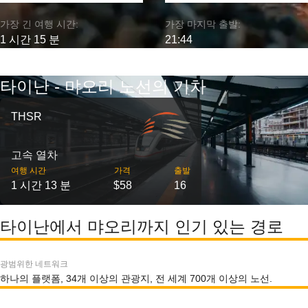
가장 긴 여행 시간:
가장 마지막 출발:
1 시간 15 분
21:44
타이난 - 먀오리 노선의 기차
THSR
고속 열차
여행 시간
가격
출발
1 시간 13 분
$58
16
타이난에서 먀오리까지 인기 있는 경로
광범위한 네트워크
하나의 플랫폼, 34개 이상의 관광지, 전 세계 700개 이상의 노선.