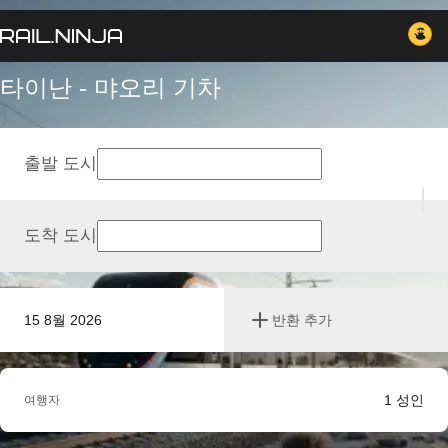
타이난 - 먀오리 기차
출발 도시
도착 도시
15 8월 2026
반환 추가
1
성인
여행자