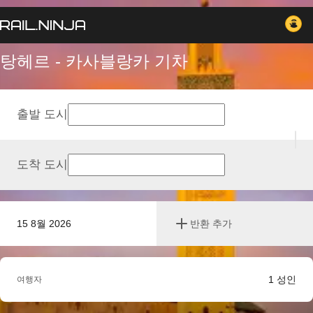
탕헤르 - 카사블랑카 기차
출발 도시
도착 도시
15 8월 2026
반환 추가
1
성인
여행자