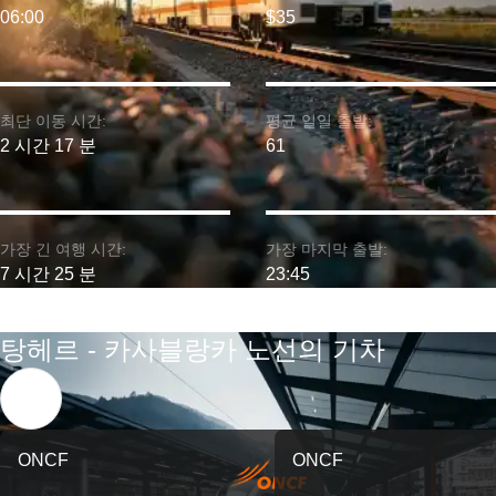
06:00
$35
최단 이동 시간:
평균 일일 출발:
2 시간 17 분
61
가장 긴 여행 시간:
가장 마지막 출발:
7 시간 25 분
23:45
탕헤르 - 카사블랑카 노선의 기차
ONCF
ONCF