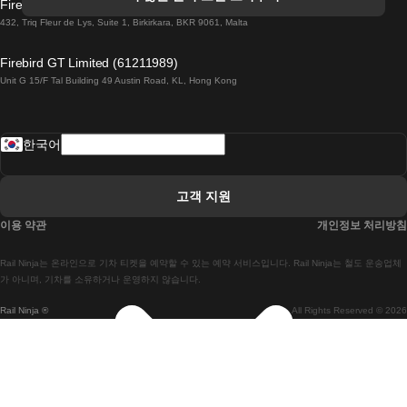
Firebird GT Limited (OC 1451)
 더블린에서 골웨이 열차
432, Triq Fleur de Lys, Suite 1, Birkirkara, BKR 9061, Malta
 런던 에든버러 열차에
Firebird GT Limited (61211989)
Unit G 15/F Tal Building 49 Austin Road, KL, Hong Kong
 로마에서 나폴리 열차
 로바니에미 헬싱키 열차에
한국어
 리스본 라고스 열차에
 리스본 포르투 기차에
고객 지원
 리스본에서 코임브라 열차에
이용 약관
개인정보 처리방침
 마드리드 말라가 열차에
Rail Ninja는 온라인으로 기차 티켓을 예약할 수 있는 예약 서비스입니다. Rail Ninja는 철도 운송업체
 마드리드-리스본 열차
가 아니며, 기차를 소유하거나 운영하지 않습니다.
Rail Ninja ®
All Rights Reserved © 2026
 마드리드에서 바르셀로나로 가는 고속 열차
 마드리드에서 세비야 고속 열차까지
 마드리드에서 알리 칸테 열차까지