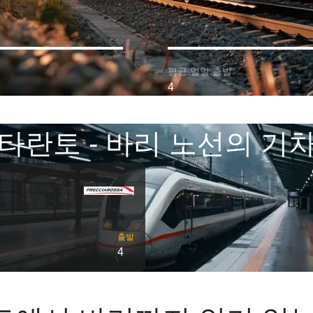
평균 일일 출발:
4
타란토 - 바리 노선의 기
출발
4