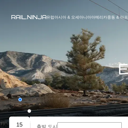
유럽
아시아 & 오세아니아
아메리카
중동 & 아
편도
왕복
15
출발 도시