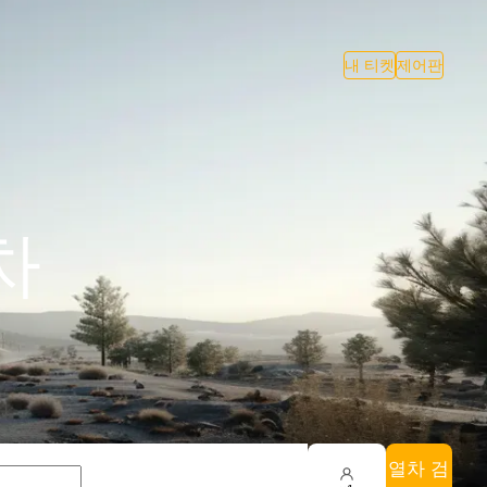
내 티켓
제어판
차
열차 검