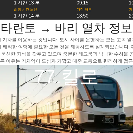
1 시간 13 분
09:15
1
최장 시간 노선
가장 빠른
가
1 시간 14 분
18:50
2
타란토 → 바리 열차 정보
기차를 이용하는 것입니다. 도시 사이를 운행하는 모든 고속 열차는
 쾌적한 여행에 필요한 모든 것을 제공하도록 설계되었습니다. 
 푹신한 좌석을 갖추고 있으며 충분한 레그룸과 넉넉한 수하물 공
른 이유는 기차역이 도심과 가깝고 대중 교통으로 편리하게 접근할
77 킬로