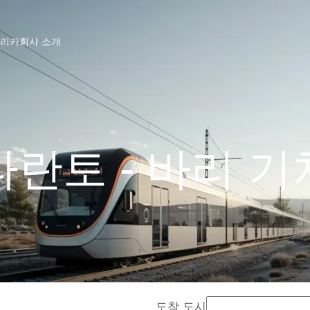
프리카
회사 소개
타란토 - 바리 기
도착 도시