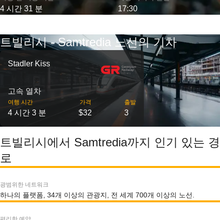
4 시간 31 분
17:30
트빌리시 - Samtredia 노선의 기차
Stadler Kiss
고속 열차
여행 시간
가격
출발
4 시간 3 분
$32
3
트빌리시에서 Samtredia까지 인기 있는 경
로
광범위한 네트워크
하나의 플랫폼, 34개 이상의 관광지, 전 세계 700개 이상의 노선.
편리한 예약