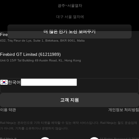
 광주~서울열차
 대구 서울 열차에
 더블린 열차 코르크
더 많은 인기 노선 보여주기
Firebird GT Limited (OC 1451)
 더블린에서 골웨이 열차
432, Triq Fleur de Lys, Suite 1, Birkirkara, BKR 9061, Malta
 런던 에든버러 열차에
Firebird GT Limited (61211989)
Unit G 15/F Tal Building 49 Austin Road, KL, Hong Kong
 로마에서 나폴리 열차
 로바니에미 헬싱키 열차에
한국어
 리스본 라고스 열차에
 리스본 포르투 기차에
고객 지원
 리스본에서 코임브라 열차에
이용 약관
개인정보 처리방침
 마드리드 말라가 열차에
Rail Ninja는 온라인으로 기차 티켓을 예약할 수 있는 예약 서비스입니다. Rail Ninja는 철도 운송업체
 마드리드-리스본 열차
가 아니며, 기차를 소유하거나 운영하지 않습니다.
Rail Ninja ®
All Rights Reserved © 2026