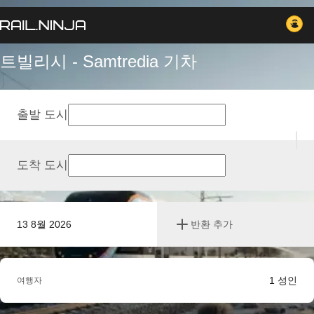
트빌리시 - Samtredia 기차
출발 도시
도착 도시
13 8월 2026
반환 추가
1
성인
여행자