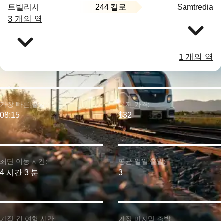
244 킬로
트빌리시
Samtredia
3 개의 역
1 개의 역
가장 빠른 출발:
최저 가격:
08:15
$32
최단 이동 시간:
평균 일일 출발:
4 시간 3 분
3
가장 긴 여행 시간:
가장 마지막 출발: