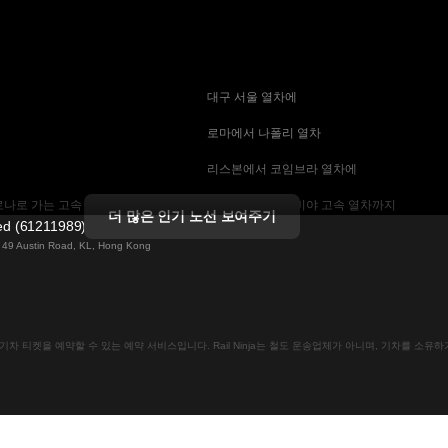
 대구 서울 열차에
 로마에서 나폴리 열차
 리스본에서 코임브라 열차에
나로 가는 고속 열차
 마드리드에서 세비야 고속 열차까지
더 많은 인기 노선 보여주기
ted (61211989)
 기차에
 바르셀로나 세비야 열차에
ng 49 Austin Road, KL, Hong Kong
는 고속 열차
 베를린에서 프라하 열차
 부산에서 서울 기차에
인으로 기차 티켓을 예약할 수 있는 예약 서비스입니다. Rail Ninja는 철도 운송업체가 아니며, 기차를 소
크 열차
 비엔나에서 프라하 고속 열차에
차
 스톡홀름 코펜하겐 기차에
속 열차에
 예테보리-스톡홀름 열차