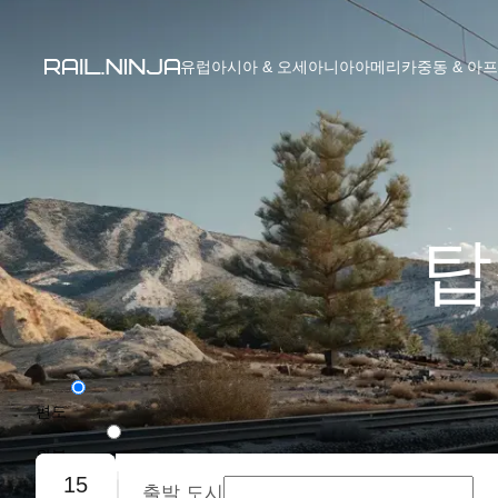
유럽
아시아 & 오세아니아
아메리카
중동 & 아
탑
편도
왕복
15
출발 도시