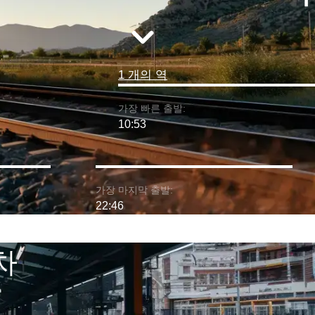
1 개의 역
가장 빠른 출발:
10:53
가장 마지막 출발:
22:46
차