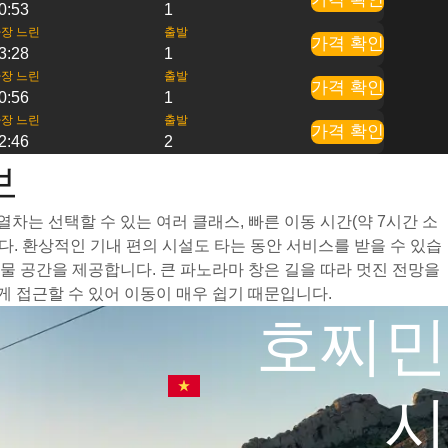
0:53
1
장 느린
출발
가격 확인
3:28
1
장 느린
출발
가격 확인
0:56
1
장 느린
출발
가격 확인
2:46
2
보
차는 선택할 수 있는 여러 클래스, 빠른 이동 시간(약 7시간 소
. 환상적인 기내 편의 시설도 타는 동안 서비스를 받을 수 있습
 공간을 제공합니다. 큰 파노라마 창은 길을 따라 멋진 전망을
 접근할 수 있어 이동이 매우 쉽기 때문입니다.
호찌민
시