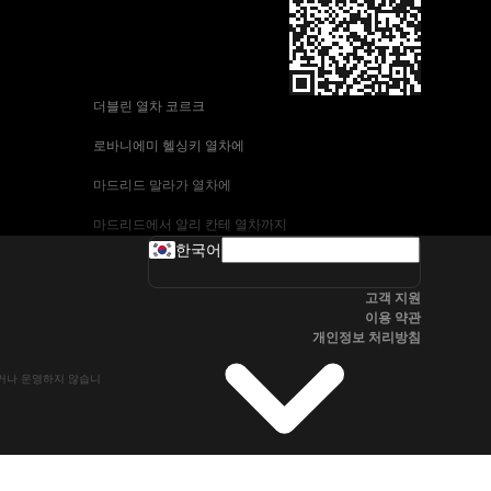
 더블린 열차 코르크
 로바니에미 헬싱키 열차에
 마드리드 말라가 열차에
 마드리드에서 알리 칸테 열차까지
한국어
 바르셀로나-말라가 열차
고객 지원
 부다페스트 프라하 기차에
이용 약관
개인정보 처리방침
 브라 티 슬라바에서 부다페스트 열차
유하거나 운영하지 않습니
 서울~울산열차
 알리 칸테에서 마드리드 열차
 오슬로 베르겐 고속 열차에