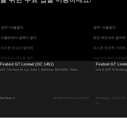
 경주~서울열차
 광주~서울열차
 더블린에서 골웨이 열차
 런던 에든버러 열차에
 리스본 라고스 열차에
 리스본 포르투 기차에
 마드리드-리스본 열차
 마드리드에서 바르셀로
Firebird GT Limited (OC 1451)
Firebird GT Limi
 말라가 마드리드 기차에
 바르셀로나 마드리드
432, Triq Fleur de Lys, Suite 1, Birkirkara, BKR 9061, Malta
Unit G 15/F Tal Buildi
 베니스 피렌체 기차에
 베니스에서 로마로 가
 부다페스트에서 브라 티 슬라바 열차
 부산~천안(아산)열차
Rail Ninja ®
All Rights Reserved © 2026
Rail Ninja는 온라
 비엔나 부다페스트 기차에
 비엔나에서 잘츠부르
다.
 서울에서 대구까지 열차
 서울에서 부산까지 기
 알부페이라 리스본 열차에
 에든버러에서 런던 고