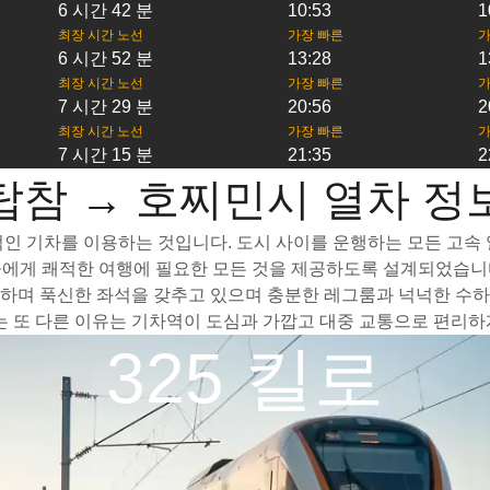
6 시간 42 분
10:53
1
최장 시간 노선
가장 빠른
가
6 시간 52 분
13:28
1
최장 시간 노선
가장 빠른
가
7 시간 29 분
20:56
2
최장 시간 노선
가장 빠른
가
7 시간 15 분
21:35
2
탑참 → 호찌민시 열차 정
인 기차를 이용하는 것입니다. 도시 사이를 운행하는 모든 고속 열
들에게 쾌적한 여행에 필요한 모든 것을 제공하도록 설계되었습니다
하며 푹신한 좌석을 갖추고 있으며 충분한 레그룸과 넉넉한 수하물
또 다른 이유는 기차역이 도심과 가깝고 대중 교통으로 편리하게
325 킬로