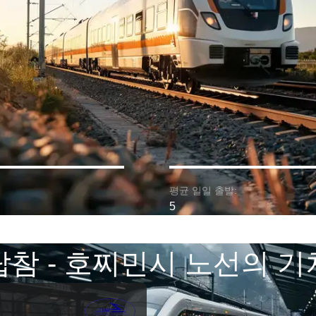
평균 일일 출발:
5
탑참 - 호찌민시 노선의 기