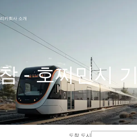
프리카
회사 소개
참 - 호찌민시 
도착 도시