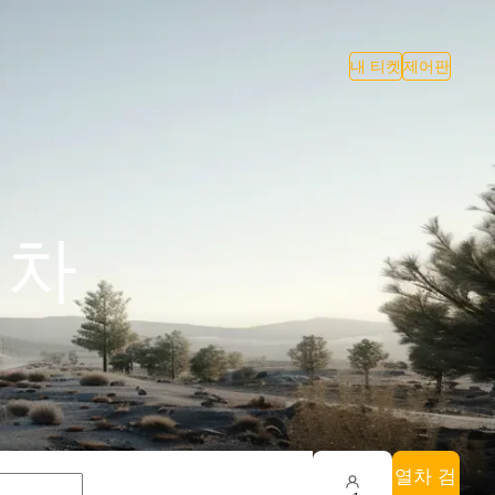
내 티켓
제어판
기차
열차 검