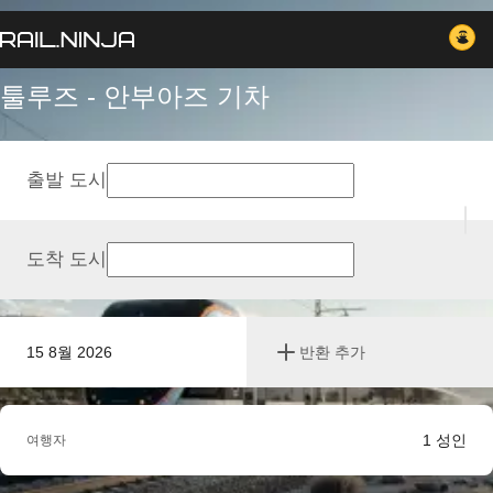
툴루즈 - 안부아즈 기차
출발 도시
도착 도시
15 8월 2026
반환 추가
1
성인
여행자