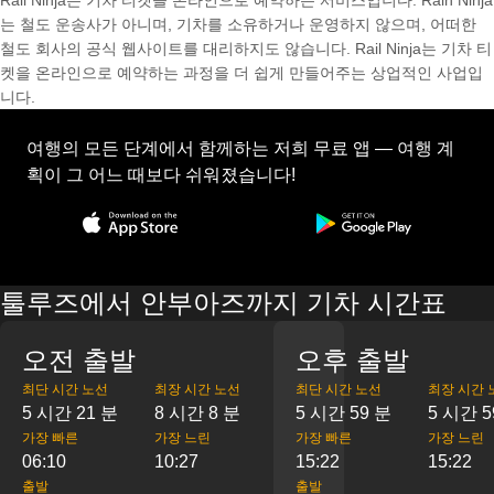
Rail Ninja는 기차 티켓을 온라인으로 예약하는 서비스입니다. Rain Ninja
는 철도 운송사가 아니며, 기차를 소유하거나 운영하지 않으며, 어떠한
철도 회사의 공식 웹사이트를 대리하지도 않습니다. Rail Ninja는 기차 티
켓을 온라인으로 예약하는 과정을 더 쉽게 만들어주는 상업적인 사업입
니다.
여행의 모든 단계에서 함께하는 저희 무료 앱 — 여행 계
획이 그 어느 때보다 쉬워졌습니다!
툴루즈에서 안부아즈까지 기차 시간표
오전 출발
오후 출발
최단 시간 노선
최장 시간 노선
최단 시간 노선
최장 시간 
5 시간 21 분
8 시간 8 분
5 시간 59 분
5 시간 5
가장 빠른
가장 느린
가장 빠른
가장 느린
06:10
10:27
15:22
15:22
출발
출발