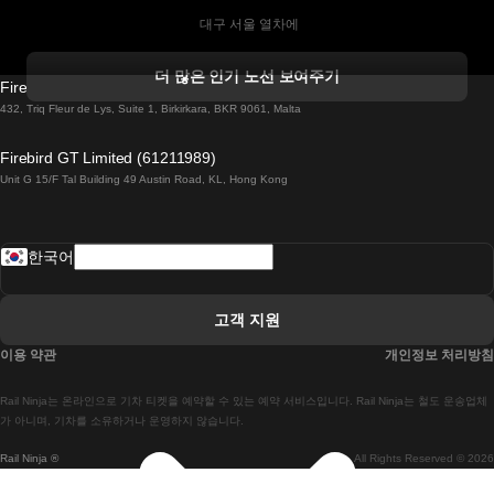
 대구 서울 열차에
 더블린 열차 코르크
더 많은 인기 노선 보여주기
Firebird GT Limited (OC 1451)
 더블린에서 골웨이 열차
432, Triq Fleur de Lys, Suite 1, Birkirkara, BKR 9061, Malta
 런던 에든버러 열차에
Firebird GT Limited (61211989)
Unit G 15/F Tal Building 49 Austin Road, KL, Hong Kong
 로마에서 나폴리 열차
 로바니에미 헬싱키 열차에
한국어
 리스본 라고스 열차에
 리스본 포르투 기차에
고객 지원
 리스본에서 코임브라 열차에
이용 약관
개인정보 처리방침
 마드리드 말라가 열차에
Rail Ninja는 온라인으로 기차 티켓을 예약할 수 있는 예약 서비스입니다. Rail Ninja는 철도 운송업체
 마드리드-리스본 열차
가 아니며, 기차를 소유하거나 운영하지 않습니다.
Rail Ninja ®
All Rights Reserved © 2026
 마드리드에서 바르셀로나로 가는 고속 열차