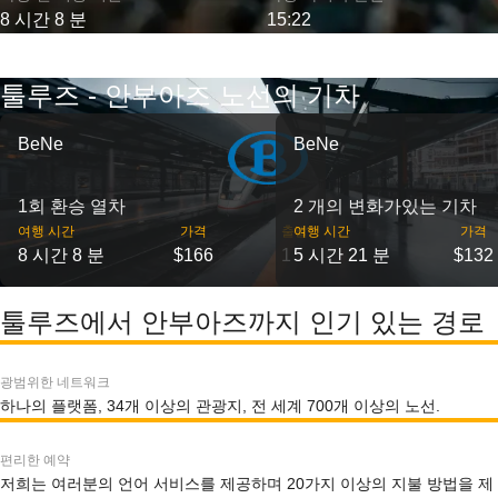
8 시간 8 분
15:22
툴루즈 - 안부아즈 노선의 기차
BeNe
BeNe
1회 환승 열차
2 개의 변화가있는 기차
여행 시간
가격
출발
여행 시간
가격
8 시간 8 분
$166
1
5 시간 21 분
$132
툴루즈에서 안부아즈까지 인기 있는 경로
광범위한 네트워크
하나의 플랫폼, 34개 이상의 관광지, 전 세계 700개 이상의 노선.
편리한 예약
저희는 여러분의 언어 서비스를 제공하며 20가지 이상의 지불 방법을 제