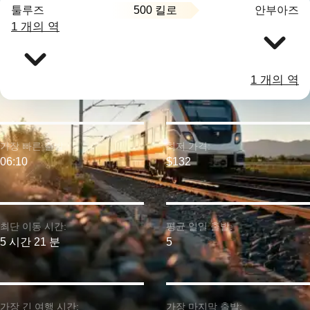
500 킬로
툴루즈
안부아즈
1 개의 역
1 개의 역
가장 빠른 출발:
최저 가격:
06:10
$132
최단 이동 시간:
평균 일일 출발:
5 시간 21 분
5
가장 긴 여행 시간:
가장 마지막 출발: