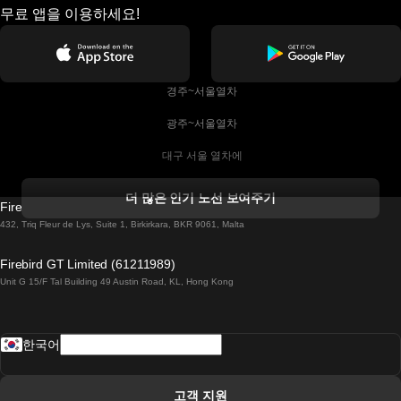
무료 앱을 이용하세요!
 경주~서울열차
 광주~서울열차
 대구 서울 열차에
 더블린 열차 코르크
더 많은 인기 노선 보여주기
Firebird GT Limited (OC 1451)
 더블린에서 골웨이 열차
432, Triq Fleur de Lys, Suite 1, Birkirkara, BKR 9061, Malta
 런던 에든버러 열차에
Firebird GT Limited (61211989)
Unit G 15/F Tal Building 49 Austin Road, KL, Hong Kong
 로마에서 나폴리 열차
 로바니에미 헬싱키 열차에
한국어
 리스본 라고스 열차에
 리스본 포르투 기차에
고객 지원