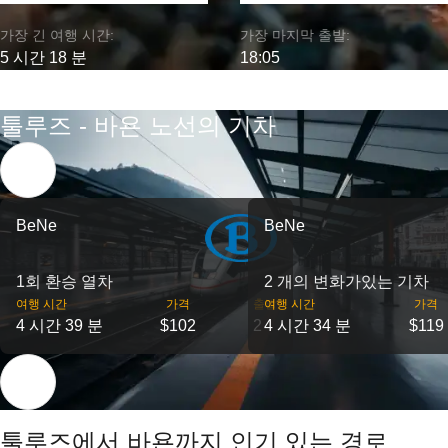
가장 긴 여행 시간:
가장 마지막 출발:
5 시간 18 분
18:05
툴루즈 - 바욘 노선의 기차
BeNe
BeNe
1회 환승 열차
2 개의 변화가있는 기차
여행 시간
가격
출발
여행 시간
가격
4 시간 39 분
$102
2
4 시간 34 분
$119
툴루즈에서 바욘까지 인기 있는 경로