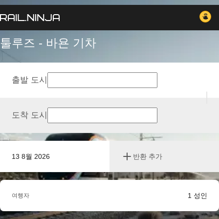
툴루즈 - 바욘 기차
출발 도시
도착 도시
13 8월 2026
반환 추가
1
성인
여행자