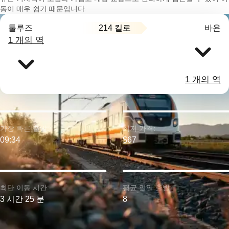
동이 매우 쉽기 때문입니다.
214 킬로
툴루즈
바욘
1 개의 역
1 개의 역
가장 빠른 출발:
최저 가격:
09:34
$67
최단 이동 시간:
평균 일일 출발:
3 시간 25 분
8