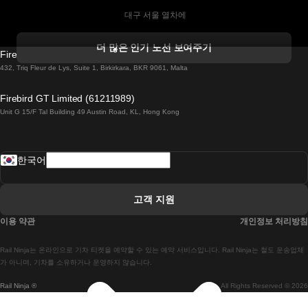
 대구 서울 열차에
 더블린 열차 코르크
더 많은 인기 노선 보여주기
Firebird GT Limited (OC 1451)
 더블린에서 골웨이 열차
432, Triq Fleur de Lys, Suite 1, Birkirkara, BKR 9061, Malta
 런던 에든버러 열차에
Firebird GT Limited (61211989)
Unit G 15/F Tal Building 49 Austin Road, KL, Hong Kong
 로마에서 나폴리 열차
 로바니에미 헬싱키 열차에
한국어
 리스본 라고스 열차에
 리스본 포르투 기차에
고객 지원
 리스본에서 코임브라 열차에
이용 약관
개인정보 처리방침
 마드리드 말라가 열차에
Rail Ninja는 온라인으로 기차 티켓을 예약할 수 있는 예약 서비스입니다. Rail Ninja는 철도 운송업체
 마드리드-리스본 열차
가 아니며, 기차를 소유하거나 운영하지 않습니다.
Rail Ninja ®
All Rights Reserved © 2026
 마드리드에서 바르셀로나로 가는 고속 열차