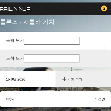
툴루즈 - 사를라 기차
출발 도시
도착 도시
15 8월 2026
반환 추가
1
성인
여행자