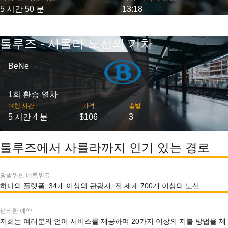
5 시간 50 분
13:18
툴루즈 - 사를라 노선의 기차
BeNe
1회 환승 열차
여행 시간
가격
출발
5 시간 4 분
$106
3
툴루즈에서 사를라까지 인기 있는 경로
광범위한 네트워크
하나의 플랫폼, 34개 이상의 관광지, 전 세계 700개 이상의 노선.
편리한 예약
저희는 여러분의 언어 서비스를 제공하며 20가지 이상의 지불 방법을 제