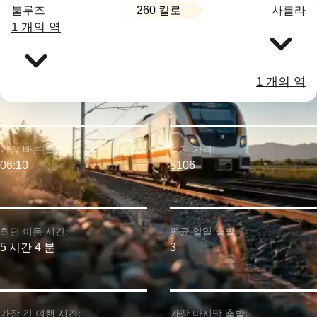
260 킬로
툴루즈
사를라
1 개의 역
1 개의 역
가장 빠른 출발:
최저 가격:
06:10
$106
최단 이동 시간:
평균 일일 출발:
5 시간 4 분
3
가장 긴 여행 시간:
가장 마지막 출발: