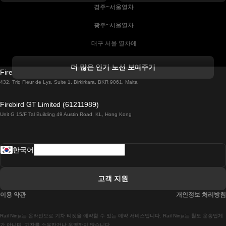
 경주~서울열차
 광주~서울열차
 대구 서울 열차에
 더블린 열차 코르크
더 많은 인기 노선 보여주기
Firebird GT Limited (OC 1451)
 더블린에서 골웨이 열차
432, Triq Fleur de Lys, Suite 1, Birkirkara, BKR 9061, Malta
 런던 에든버러 열차에
Firebird GT Limited (61211989)
Unit G 15/F Tal Building 49 Austin Road, KL, Hong Kong
 로마에서 나폴리 열차
 로바니에미 헬싱키 열차에
한국어
 리스본 라고스 열차에
 리스본 포르투 기차에
고객 지원
 리스본에서 코임브라 열차에
이용 약관
개인정보 처리방침
 마드리드 말라가 열차에
Rail Ninja는 온라인으로 기차 티켓을 예약할 수 있는 예약 서비스입니다. Rail Ninja는 철도 운송업체
 마드리드-리스본 열차
가 아니며, 기차를 소유하거나 운영하지 않습니다.