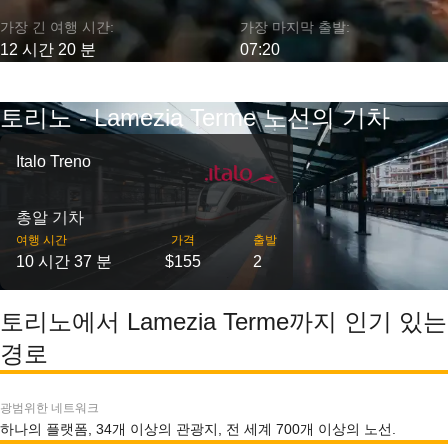
가장 긴 여행 시간:
가장 마지막 출발:
12 시간 20 분
07:20
토리노 - Lamezia Terme 노선의 기차
Italo Treno
총알 기차
여행 시간
가격
출발
10 시간 37 분
$155
2
토리노에서 Lamezia Terme까지 인기 있는
경로
광범위한 네트워크
하나의 플랫폼, 34개 이상의 관광지, 전 세계 700개 이상의 노선.