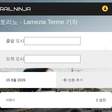
토리노 - Lamezia Terme 기차
출발 도시
도착 도시
15 8월 2026
반환 추가
1
성인
여행자