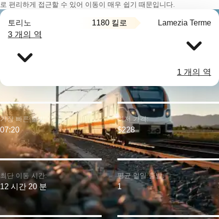
로 편리하게 접근할 수 있어 이동이 매우 쉽기 때문입니다.
1180 킬로
토리노
Lamezia Terme
3 개의 역
1 개의 역
가장 빠른 출발:
최저 가격:
07:20
$228
최단 이동 시간:
평균 일일 출발:
12 시간 20 분
1