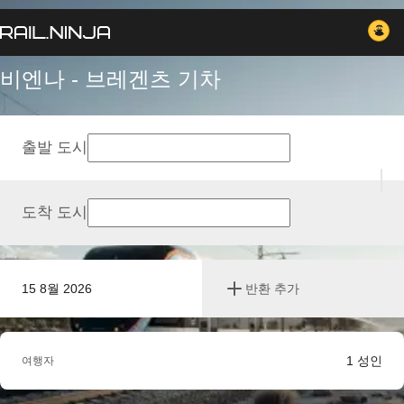
비엔나 - 브레겐츠 기차
출발 도시
도착 도시
15 8월 2026
반환 추가
1
성인
여행자