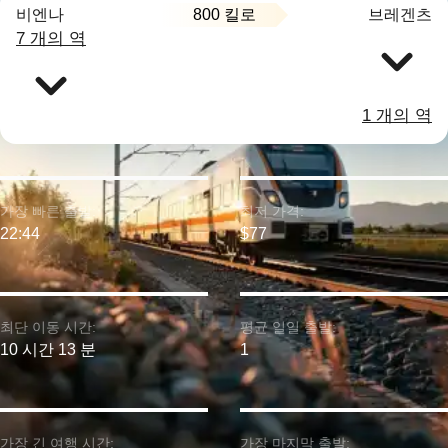
800 킬로
비엔나
브레겐츠
7 개의 역
1 개의 역
가장 빠른 출발:
최저 가격:
22:44
$77
최단 이동 시간:
평균 일일 출발:
10 시간 13 분
1
가장 긴 여행 시간:
가장 마지막 출발: