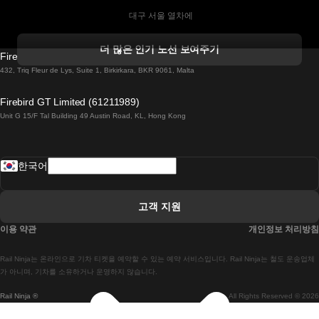
 대구 서울 열차에
 더블린 열차 코르크
더 많은 인기 노선 보여주기
Firebird GT Limited (OC 1451)
 더블린에서 골웨이 열차
432, Triq Fleur de Lys, Suite 1, Birkirkara, BKR 9061, Malta
 런던 에든버러 열차에
Firebird GT Limited (61211989)
Unit G 15/F Tal Building 49 Austin Road, KL, Hong Kong
 로마에서 나폴리 열차
 로바니에미 헬싱키 열차에
한국어
 리스본 라고스 열차에
 리스본 포르투 기차에
고객 지원
 리스본에서 코임브라 열차에
이용 약관
개인정보 처리방침
 마드리드 말라가 열차에
Rail Ninja는 온라인으로 기차 티켓을 예약할 수 있는 예약 서비스입니다. Rail Ninja는 철도 운송업체
 마드리드-리스본 열차
가 아니며, 기차를 소유하거나 운영하지 않습니다.
Rail Ninja ®
All Rights Reserved © 2026
 마드리드에서 바르셀로나로 가는 고속 열차