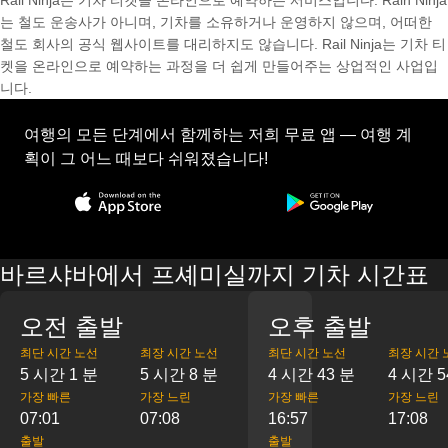
Rail Ninja는 기차 티켓을 온라인으로 예약하는 서비스입니다. Rain Ninja
는 철도 운송사가 아니며, 기차를 소유하거나 운영하지 않으며, 어떠한
철도 회사의 공식 웹사이트를 대리하지도 않습니다. Rail Ninja는 기차 티
켓을 온라인으로 예약하는 과정을 더 쉽게 만들어주는 상업적인 사업입
니다.
여행의 모든 단계에서 함께하는 저희 무료 앱 — 여행 계
획이 그 어느 때보다 쉬워졌습니다!
바르샤바에서 프셰미실까지 기차 시간표
오전 출발
오후 출발
최단 시간 노선
최장 시간 노선
최단 시간 노선
최장 시간 
5 시간 1 분
5 시간 8 분
4 시간 43 분
4 시간 5
가장 빠른
가장 느린
가장 빠른
가장 느린
07:01
07:08
16:57
17:08
출발
출발