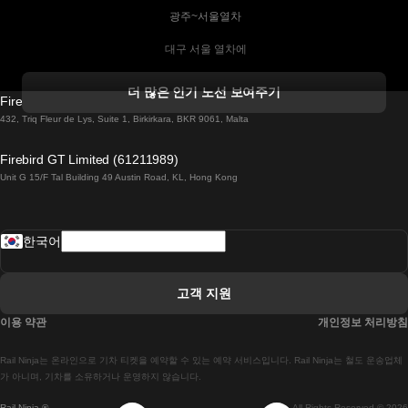
 광주~서울열차
 대구 서울 열차에
 더블린 열차 코르크
더 많은 인기 노선 보여주기
Firebird GT Limited (OC 1451)
 더블린에서 골웨이 열차
432, Triq Fleur de Lys, Suite 1, Birkirkara, BKR 9061, Malta
 런던 에든버러 열차에
Firebird GT Limited (61211989)
Unit G 15/F Tal Building 49 Austin Road, KL, Hong Kong
 로마에서 나폴리 열차
 로바니에미 헬싱키 열차에
한국어
 리스본 라고스 열차에
 리스본 포르투 기차에
고객 지원
 리스본에서 코임브라 열차에
이용 약관
개인정보 처리방침
 마드리드 말라가 열차에
Rail Ninja는 온라인으로 기차 티켓을 예약할 수 있는 예약 서비스입니다. Rail Ninja는 철도 운송업체
 마드리드-리스본 열차
가 아니며, 기차를 소유하거나 운영하지 않습니다.
Rail Ninja ®
All Rights Reserved © 2026