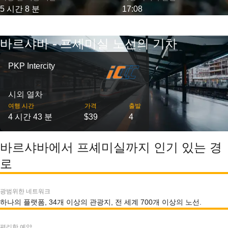
5 시간 8 분
17:08
바르샤바 - 프셰미실 노선의 기차
PKP Intercity
시외 열차
여행 시간
가격
출발
4 시간 43 분
$39
4
바르샤바에서 프셰미실까지 인기 있는 경
로
광범위한 네트워크
하나의 플랫폼, 34개 이상의 관광지, 전 세계 700개 이상의 노선.
편리한 예약