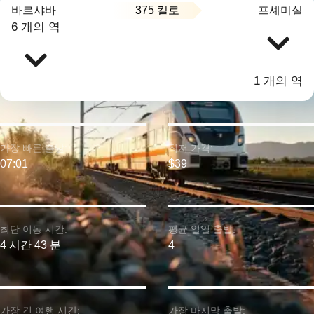
375 킬로
바르샤바
프셰미실
6 개의 역
1 개의 역
가장 빠른 출발:
최저 가격:
07:01
$39
최단 이동 시간:
평균 일일 출발:
4 시간 43 분
4
가장 긴 여행 시간:
가장 마지막 출발: