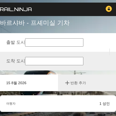
바르샤바 - 프셰미실 기차
출발 도시
도착 도시
15 8월 2026
반환 추가
1
성인
여행자