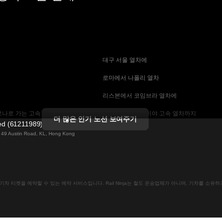
 대구 서울 열차에
 로마에서 나폴리 열차
 리스본에서 코임브라 열차에
나로 가는 고속 열차
 마드리드에서 세비야 고속 열차까지
더 많은 인기 노선 보여주기
ted (61211989)
 기차에
 바르셀로나 세비야 열차에
ng 49 Austin Road, KL, Hong Kong
는 고속 열차
 베를린에서 프라하 열차
 부산에서 서울 기차에
인으로 기차 티켓을 예약할 수 있는 예약 서비스입니다. Rail Ninja는 철도 운송업체가 아니며, 기차를 소
크 열차
 비엔나에서 프라하 고속 열차에
차
 스톡홀름 코펜하겐 기차에
속 열차에
 예테보리-스톡홀름 열차