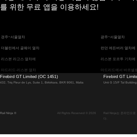
를 위한 무료 앱을 이용하세요!
 경주~서울열차
 광주~서울열차
 더블린에서 골웨이 열차
 런던 에든버러 열차에
 리스본 라고스 열차에
 리스본 포르투 기차에
 마드리드-리스본 열차
 마드리드에서 바르셀로
Firebird GT Limited (OC 1451)
Firebird GT Limi
 말라가 마드리드 기차에
 바르셀로나 마드리드
432, Triq Fleur de Lys, Suite 1, Birkirkara, BKR 9061, Malta
Unit G 15/F Tal Buildi
 베니스 피렌체 기차에
 베니스에서 로마로 가
 부다페스트에서 브라 티 슬라바 열차
 부산~천안(아산)열차
Rail Ninja ®
All Rights Reserved © 2026
Rail Ninja는 온라
 비엔나 부다페스트 기차에
 비엔나에서 잘츠부르
다.
 서울에서 대구까지 열차
 서울에서 부산까지 기
 알부페이라 리스본 열차에
 에든버러에서 런던 고