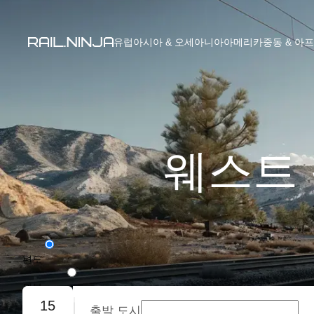
유럽
아시아 & 오세아니아
아메리카
중동 & 아
웨스트 
편도
왕복
15
출발 도시