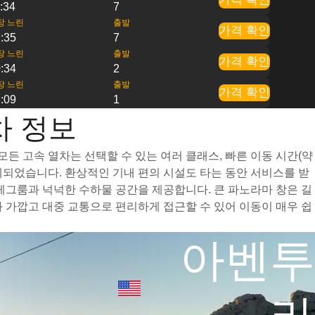
:34
7
장 느린
출발
가격 확인
:35
7
장 느린
출발
가격 확인
:34
2
장 느린
출발
가격 확인
:09
1
차 정보
든 고속 열차는 선택할 수 있는 여러 클래스, 빠른 이동 시간(약
계되었습니다. 환상적인 기내 편의 시설도 타는 동안 서비스를 받
레그룸과 넉넉한 수하물 공간을 제공합니다. 큰 파노라마 창은 길
 가깝고 대중 교통으로 편리하게 접근할 수 있어 이동이 매우 쉽
아벤투