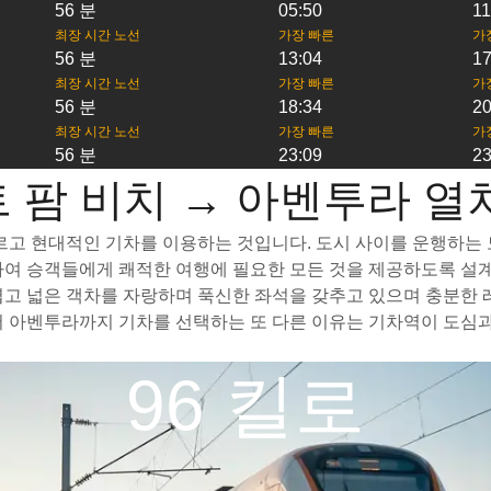
56 분
05:50
11
최장 시간 노선
가장 빠른
가
56 분
13:04
17
최장 시간 노선
가장 빠른
가
56 분
18:34
20
최장 시간 노선
가장 빠른
가
56 분
23:09
23
 팜 비치 → 아벤투라 열
르고 현대적인 기차를 이용하는 것입니다. 도시 사이를 운행하는 모
함하여 승객들에게 쾌적한 여행에 필요한 모든 것을 제공하도록 설
볍고 넓은 객차를 자랑하며 푹신한 좌석을 갖추고 있으며 충분한 
서 아벤투라까지 기차를 선택하는 또 다른 이유는 기차역이 도심과
96 킬로