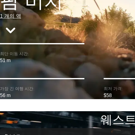
팜 비치
1 개의 역
최단 이동 시간:
51 m
가장 긴 여행 시간:
최저 가격:
56 m
$58
웨스트