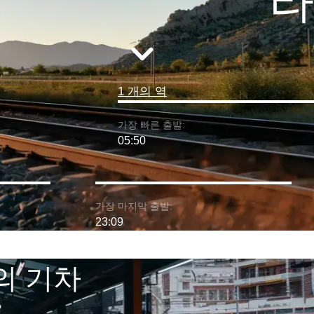
라
1 개의 역
가장 빠른 출발:
05:50
가장 마지막 출발:
23:09
의 기차