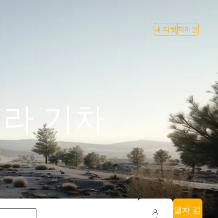
내 티켓
제어판
투라 기차
열차 검