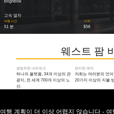
Brightline
고속 열차
여행 시간
가격
51 분
$58
웨스트 팜 
광범위한 네트워크
편리한 예약
하나의 플랫폼, 34개 이상의 관
저희는 여러분의 언어
광지, 전 세계 700개 이상의 노
20가지 이상의 지불 
선.
여행 계획이 더 이상 어렵지 않습니다 - 