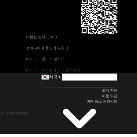
 더블린 열차 코르크
 로바니에미 헬싱키 열차에
 마드리드 말라가 열차에
 마드리드에서 알리 칸테 열차까지
한국어
 바르셀로나-말라가 열차
고객 지원
 부다페스트 프라하 기차에
이용 약관
개인정보 처리방침
 브라 티 슬라바에서 부다페스트 열차
유하거나 운영하지 않습니
 서울~울산열차
 알리 칸테에서 마드리드 열차
 오슬로 베르겐 고속 열차에