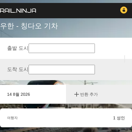
우한 - 칭다오 기차
출발 도시
도착 도시
14 8월 2026
반환 추가
1
성인
여행자