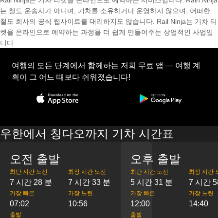
Rail Ninja는 기차 티켓을 온라인으로 예약하는 서비스입니다. Rain Ninja
는 철도 운송사가 아니며, 기차를 소유하거나 운영하지 않으며, 어떠한
철도 회사의 공식 웹사이트를 대리하지도 않습니다. Rail Ninja는 기차 티
켓을 온라인으로 예약하는 과정을 더 쉽게 만들어주는 상업적인 사업입
니다.
여행의 모든 단계에서 함께하는 저희 무료 앱 — 여행 계
획이 그 어느 때보다 쉬워졌습니다!
우한에서 칭다오까지 기차 시간표
오전 출발
오후 출발
최단 시간 노선
최장 시간 노선
최단 시간 노선
최장 시간 
7 시간 28 분
7 시간 33 분
5 시간 31 분
7 시간 5
가장 빠른
가장 느린
가장 빠른
가장 느린
07:02
10:56
12:00
14:40
출발
출발