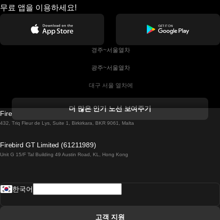
무료 앱을 이용하세요!
 경주~서울열차
 광주~서울열차
 대구 서울 열차에
 더블린 열차 코르크
더 많은 인기 노선 보여주기
Firebird GT Limited (OC 1451)
 더블린에서 골웨이 열차
432, Triq Fleur de Lys, Suite 1, Birkirkara, BKR 9061, Malta
 런던 에든버러 열차에
Firebird GT Limited (61211989)
Unit G 15/F Tal Building 49 Austin Road, KL, Hong Kong
 로마에서 나폴리 열차
 로바니에미 헬싱키 열차에
한국어
 리스본 라고스 열차에
 리스본 포르투 기차에
고객 지원