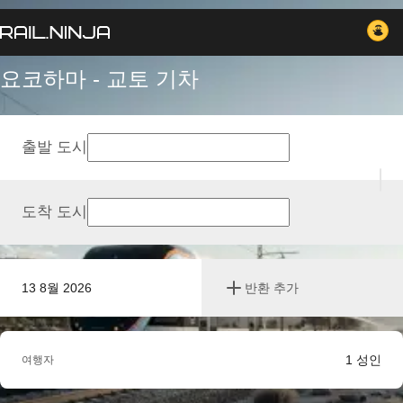
요코하마 - 교토 기차
출발 도시
도착 도시
13 8월 2026
반환 추가
1
성인
여행자