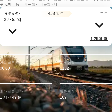
수 있어 이동이 매우 쉽기 때문입니다.
458 킬로
요코하마
교토
2 개의 역
1 개의 역
가장 빠른 출발:
최저 가격:
06:00
$132
최단 이동 시간:
평균 일일 출발:
1 시간 49 분
169