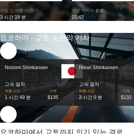
가장 긴 여행 시간:
가장 마지막 출발:
3 시간 19 분
21:42
요코하마 - 교토 노선의 기차
Nozomi Shinkansen
Hikari Shinkansen
고속 열차
고속 열차
여행 시간
가격
출발
여행 시간
가격
1 시간 49 분
$135
129
2 시간 0 분
$132
요코하마에서 교토까지 인기 있는 경로