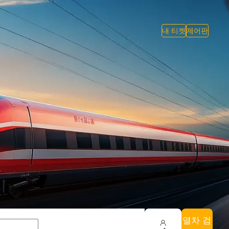
내 티켓
제어판
열차 검