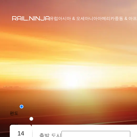
유럽
아시아 & 오세아니아
아메리카
중동 & 아
편도
왕복
14
출발 도시