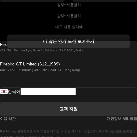
 경주~서울열차
 광주~서울열차
 대구 서울 열차에
 더블린 열차 코르크
더 많은 인기 노선 보여주기
Firebird GT Limited (OC 1451)
 더블린에서 골웨이 열차
432, Triq Fleur de Lys, Suite 1, Birkirkara, BKR 9061, Malta
 런던 에든버러 열차에
Firebird GT Limited (61211989)
Unit G 15/F Tal Building 49 Austin Road, KL, Hong Kong
 로마에서 나폴리 열차
 로바니에미 헬싱키 열차에
한국어
 리스본 라고스 열차에
 리스본 포르투 기차에
고객 지원
 리스본에서 코임브라 열차에
이용 약관
개인정보 처리방침
 마드리드 말라가 열차에
Rail Ninja는 온라인으로 기차 티켓을 예약할 수 있는 예약 서비스입니다. Rail Ninja는 철도 운송업체
가 아니며, 기차를 소유하거나 운영하지 않습니다.