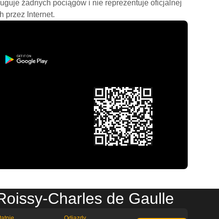
ługuje żadnych pociągów i nie reprezentuje oficjalnej
h przez Internet.
Roissy-Charles de Gaulle
tatnie
Odjazdy