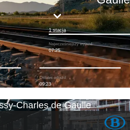
1 stacja
Najwcześniejszy wyjazd:
07:25
dnia:
Ostatni odjazd:
09:23
issy-Charles de Gaulle