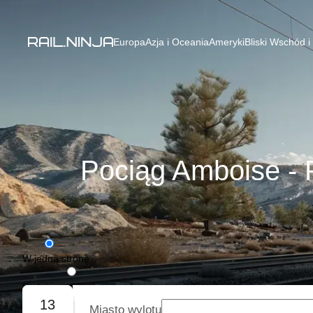
Europa
Azja i Oceania
Ameryki
Bliski Wschód i
Pociąg Amboise - P
W jedną stronę
Podróż w obie strony
13
Miasto wylotu