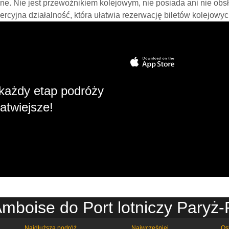
line. Nie jest przewoźnikiem kolejowym, nie posiada ani nie obs
mercyjna działalność, która ułatwia rezerwację biletów kolejowyc
każdy etap podróży
atwiejsze!
Amboise do Port lotniczy Paryż-
Najdłuższa podróż
Najwcześniej
Os