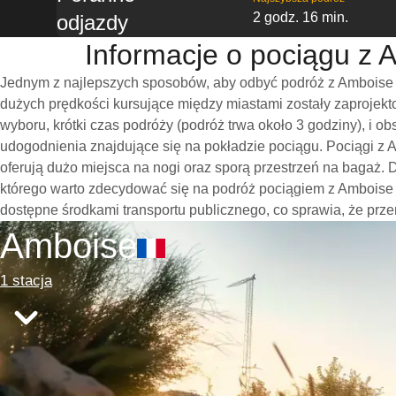
2 godz. 16 min.
odjazdy
Informacje o pociągu z 
Jednym z najlepszych sposobów, aby odbyć podróż z Amboise do
dużych prędkości kursujące między miastami zostały zaprojek
wyboru, krótki czas podróży (podróż trwa około 3 godziny), i 
udogodnienia znajdujące się na pokładzie pociągu. Pociągi z 
oferują dużo miejsca na nogi oraz sporą przestrzeń na bagaż
którego warto zdecydować się na podróż pociągiem z Amboise do 
dostępne środkami transportu publicznego, co sprawia, że prze
Amboise
1 stacja