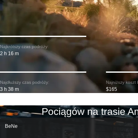
Najkrótszy czas podróży:
2 h 16 m
Najdłuższy czas podróży:
Najniższy koszt 
3 h 38 m
$165
Pociągów na trasie Am
BeNe