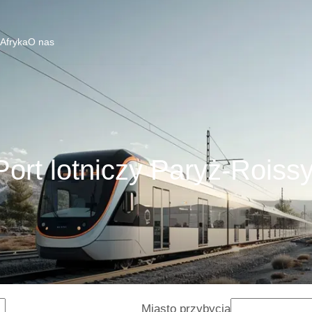
 Afryka
O nas
ort lotniczy Paryż-Roiss
Miasto przybycia