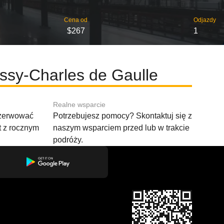
Cena od
Odjazdy
$267
1
issy-Charles de Gaulle
Realne wsparcie
ezerwować
Potrzebujesz pomocy? Skontaktuj się z
t z rocznym
naszym wsparciem przed lub w trakcie
podróży.