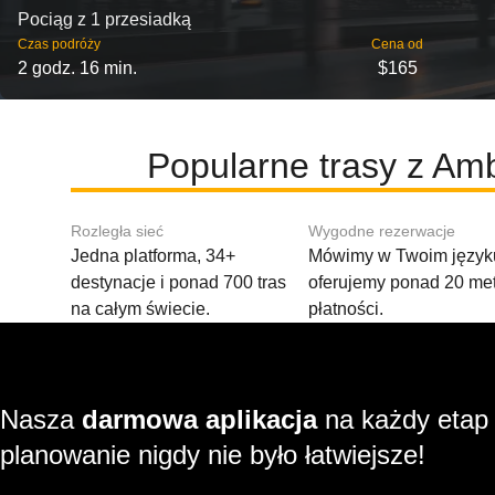
Pociąg z 1 przesiadką
Czas podróży
Cena od
2 godz. 16 min.
$165
Popularne trasy z Amb
Rozległa sieć
Wygodne rezerwacje
Jedna platforma, 34+
Mówimy w Twoim języku
destynacje i ponad 700 tras
oferujemy ponad 20 me
na całym świecie.
płatności.
Nasza
darmowa aplikacja
na każdy etap
planowanie nigdy nie było łatwiejsze!