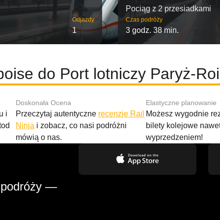
Pociąg z 2 przesiadkami
Odjazdy
Czas podróży
1
3 godz. 38 min.
oise do Port lotniczy Paryż-Ro
Doskonała Ocena
Elastyczne planowanie
 i
Przeczytaj autentyczne
recenzje Rail
Możesz wygodnie r
tod
Ninja
i zobacz, co nasi podróżni
bilety kolejowe nawe
mówią o nas.
wyprzedzeniem!
 podróży —