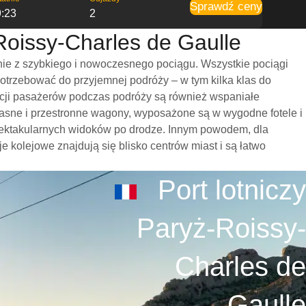
Sprawdź ceny
9:23
2
Roissy-Charles de Gaulle
nie z szybkiego i nowoczesnego pociągu. Wszystkie pociągi
trzebować do przyjemnej podróży – w tym kilka klas do
zycji pasażerów podczas podróży są również wspaniałe
jasne i przestronne wagony, wyposażone są w wygodne fotele i
spektakularnych widoków po drodze. Innym powodem, dla
e kolejowe znajdują się blisko centrów miast i są łatwo
Port lotniczy
Paryż-Roissy-
Charles de
Gaulle