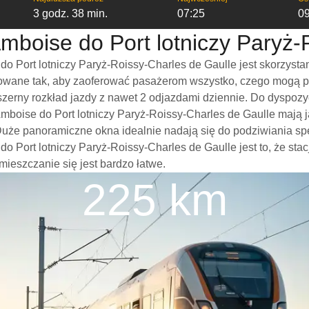
3 godz. 38 min.
07:25
0
Amboise do Port lotniczy Paryż-
 Port lotniczy Paryż-Roissy-Charles de Gaulle jest skorzysta
towane tak, aby zaoferować pasażerom wszystko, czego mogą po
obszerny rozkład jazdy z nawet 2 odjazdami dziennie. Do dyspo
Amboise do Port lotniczy Paryż-Roissy-Charles de Gaulle mają 
. Duże panoramiczne okna idealnie nadają się do podziwiania 
Port lotniczy Paryż-Roissy-Charles de Gaulle jest to, że stacj
mieszczanie się jest bardzo łatwe.
225 km