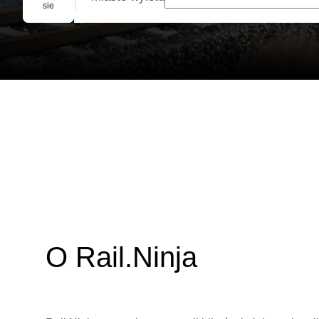
Rezerwacja grupowa
sie
O Rail.Ninja