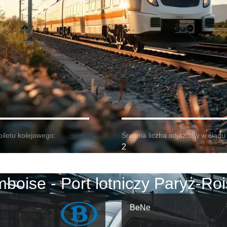
biletu kolejowego:
Średnia liczba odjazdów w ciągu 
2
boise - Port lotniczy Paryż-Ro
BeNe