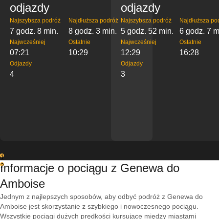
odjazdy
odjazdy
Najszybsza podróż
Najdłuższa podróż
Najszybsza podróż
Najdłuższa po
7 godz. 8 min.
8 godz. 3 min.
5 godz. 52 min.
6 godz. 7 m
Najwcześniej
Ostatnie
Najwcześniej
Ostatnie
07:21
10:29
12:29
16:28
Odjazdy
Odjazdy
4
3
1
Informacje o pociągu z Genewa do
2
Amboise
Jednym z najlepszych sposobów, aby odbyć podróż z Genewa do
Amboise jest skorzystanie z szybkiego i nowoczesnego pociągu.
Wszystkie pociągi dużych prędkości kursujące między miastami