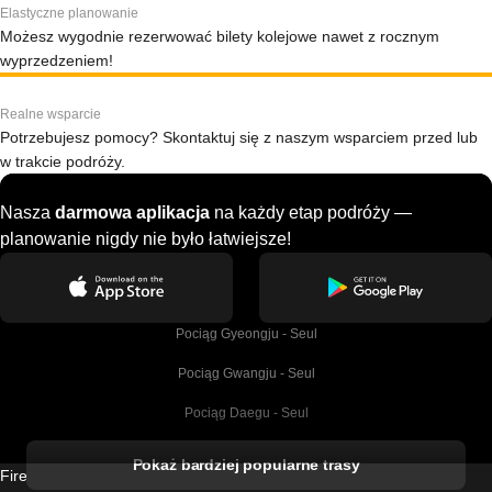
Elastyczne planowanie
Możesz wygodnie rezerwować bilety kolejowe nawet z rocznym
wyprzedzeniem!
Realne wsparcie
Potrzebujesz pomocy? Skontaktuj się z naszym wsparciem przed lub
w trakcie podróży.
Nasza
darmowa aplikacja
na każdy etap podróży —
planowanie nigdy nie było łatwiejsze!
Pociąg Gyeongju - Seul
Pociąg Gwangju - Seul
Pociąg Daegu - Seul
Pociąg Kork - Dublin
Pokaż bardziej popularne trasy
Firebird GT Limited (OC 1451)