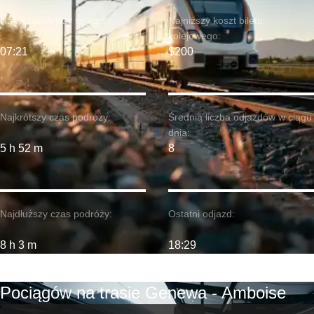
Najwcześniejszy wyjazd:
Najniższy koszt biletu
kolejowego:
07:21
$200
Najkrótszy czas podróży:
Średnia liczba odjazdów w ciągu
dnia:
5 h 52 m
8
Najdłuższy czas podróży:
Ostatni odjazd:
8 h 3 m
18:29
Pociągów na trasie Genewa - Amboise