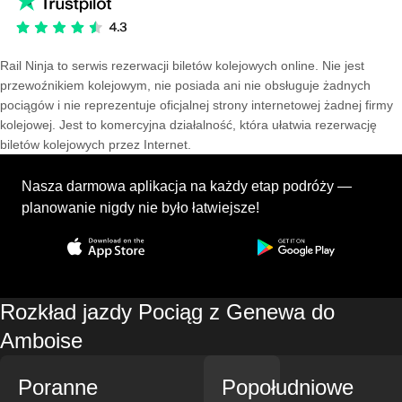
Rail Ninja to serwis rezerwacji biletów kolejowych online. Nie jest
przewoźnikiem kolejowym, nie posiada ani nie obsługuje żadnych
pociągów i nie reprezentuje oficjalnej strony internetowej żadnej firmy
kolejowej. Jest to komercyjna działalność, która ułatwia rezerwację
biletów kolejowych przez Internet.
Nasza darmowa aplikacja na każdy etap podróży —
planowanie nigdy nie było łatwiejsze!
Rozkład jazdy Pociąg z Genewa do
Amboise
Poranne
Popołudniowe