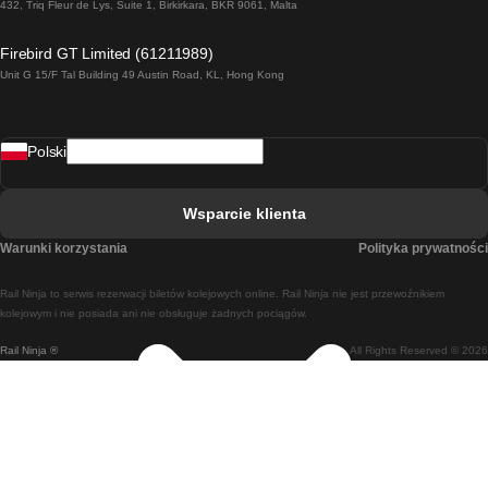
Pociąg Dublin - Galway
432, Triq Fleur de Lys, Suite 1, Birkirkara, BKR 9061, Malta
Pociąg Londyn - Edinburgh
Firebird GT Limited (61211989)
Unit G 15/F Tal Building 49 Austin Road, KL, Hong Kong
Pociąg Rzym - Neapol
Pociąg Rovaniemi - Helsinki
Polski
Pociąg Lizbona - Lagos
Pociąg Lizbona - Porto
Wsparcie klienta
Pociąg Lizbona - Coimbra
Warunki korzystania
Polityka prywatności
Pociąg Madryt - Malaga
Rail Ninja to serwis rezerwacji biletów kolejowych online. Rail Ninja nie jest przewoźnikiem
Pociąg Madryt - Lizbona
kolejowym i nie posiada ani nie obsługuje żadnych pociągów.
Rail Ninja ®
All Rights Reserved © 2026
Pociąg Madryt - Barcelona
Pociąg Madryt - Alicante
Pociąg Madryt - Sewilla
Pociąg Malaga - Madryt