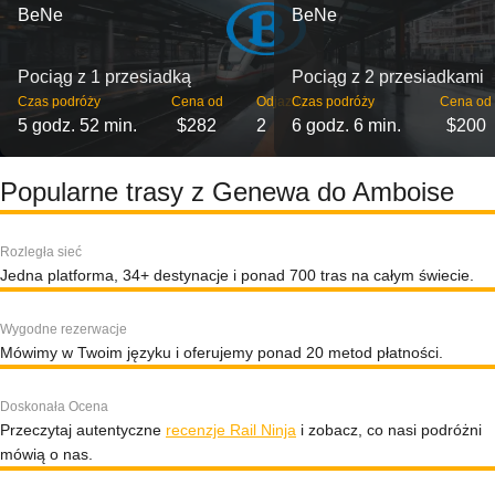
BeNe
BeNe
Pociąg z 1 przesiadką
Pociąg z 2 przesiadkami
Czas podróży
Cena od
Odjazdy
Czas podróży
Cena od
5 godz. 52 min.
$282
2
6 godz. 6 min.
$200
Popularne trasy z Genewa do Amboise
Rozległa sieć
Jedna platforma, 34+ destynacje i ponad 700 tras na całym świecie.
Wygodne rezerwacje
Mówimy w Twoim języku i oferujemy ponad 20 metod płatności.
Doskonała Ocena
Przeczytaj autentyczne
recenzje Rail Ninja
i zobacz, co nasi podróżni
mówią o nas.