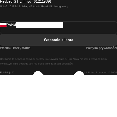
Firebird GT Limited (61211989)
Unit G 15/F Tal Building 49 Austin Road, KL, Hong Kong
Pociąg Rzym - Neapol
Pociąg Rovaniemi - Helsinki
Polski
Pociąg Lizbona - Lagos
Pociąg Lizbona - Porto
Wsparcie klienta
Pociąg Lizbona - Coimbra
Warunki korzystania
Polityka prywatności
Pociąg Madryt - Malaga
Rail Ninja to serwis rezerwacji biletów kolejowych online. Rail Ninja nie jest przewoźnikiem
Pociąg Madryt - Lizbona
kolejowym i nie posiada ani nie obsługuje żadnych pociągów.
Rail Ninja ®
All Rights Reserved © 2026
Pociąg Madryt - Barcelona
Pociąg Madryt - Alicante
Pociąg Madryt - Sewilla
Pociąg Malaga - Madryt
Pociąg Barcelona - Madryt