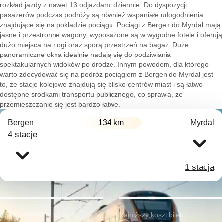
rozkład jazdy z nawet 13 odjazdami dziennie. Do dyspozycji
pasażerów podczas podróży są również wspaniałe udogodnienia
znajdujące się na pokładzie pociągu. Pociągi z Bergen do Myrdal mają
jasne i przestronne wagony, wyposażone są w wygodne fotele i oferują
dużo miejsca na nogi oraz sporą przestrzeń na bagaż. Duże
panoramiczne okna idealnie nadają się do podziwiania
spektakularnych widoków po drodze. Innym powodem, dla którego
warto zdecydować się na podróż pociągiem z Bergen do Myrdal jest
to, że stacje kolejowe znajdują się blisko centrów miast i są łatwo
dostępne środkami transportu publicznego, co sprawia, że
przemieszczanie się jest bardzo łatwe.
Bergen
134 km
Myrdal
4 stacje
1 stacja
Najwcześniejszy wyjazd:
Najniższy koszt biletu