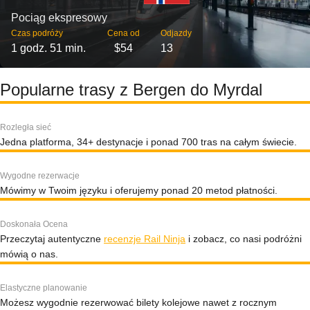
Pociąg ekspresowy
Czas podróży
Cena od
Odjazdy
1 godz. 51 min.
$54
13
Popularne trasy z Bergen do Myrdal
Rozległa sieć
Jedna platforma, 34+ destynacje i ponad 700 tras na całym świecie.
Wygodne rezerwacje
Mówimy w Twoim języku i oferujemy ponad 20 metod płatności.
Doskonała Ocena
Przeczytaj autentyczne
recenzje Rail Ninja
i zobacz, co nasi podróżni
mówią o nas.
Elastyczne planowanie
Możesz wygodnie rezerwować bilety kolejowe nawet z rocznym