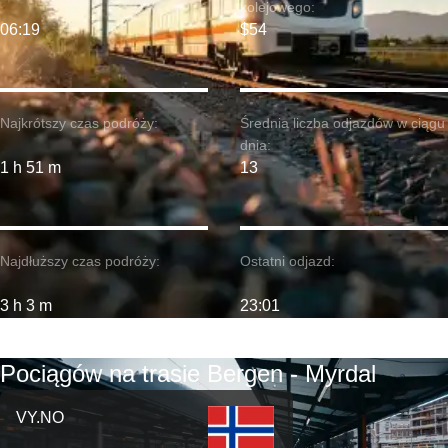
kolejowego:
06:19
$54
Najkrótszy czas podróży:
Średnia liczba odjazdów w ciągu
dnia:
1 h 51 m
13
Najdłuższy czas podróży:
Ostatni odjazd:
3 h 3 m
23:01
Pociągów na trasie Bergen - Myrdal
VY.NO