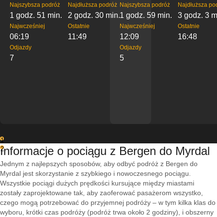
Najszybsza podróż
Najdłuższa podróż
Najszybsza podróż
Najdłuższa po
1 godz. 51 min.
2 godz. 30 min.
1 godz. 59 min.
3 godz. 3 m
Najwcześniej
Ostatnie
Najwcześniej
Ostatnie
06:19
11:49
12:09
16:48
Odjazdy
Odjazdy
7
5
1
Informacje o pociągu z Bergen do Myrdal
2
Jednym z najlepszych sposobów, aby odbyć podróż z Bergen do
Myrdal jest skorzystanie z szybkiego i nowoczesnego pociągu.
Wszystkie pociągi dużych prędkości kursujące między miastami
zostały zaprojektowane tak, aby zaoferować pasażerom wszystko,
czego mogą potrzebować do przyjemnej podróży – w tym kilka klas do
wyboru, krótki czas podróży (podróż trwa około 2 godziny), i obszerny