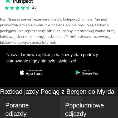
Rail Ninja to serwis rezerwacji biletów kolejowych online. Nie jest
przewoźnikiem kolejowym, nie posiada ani nie obsługuje żadnych
pociągów i nie reprezentuje oficjalnej strony internetowej żadnej firmy
kolejowej. Jest to komercyjna działalność, która ułatwia rezerwację
biletów kolejowych przez Internet.
Nasza darmowa aplikacja na każdy etap podróży —
planowanie nigdy nie było łatwiejsze!
Rozkład jazdy Pociąg z Bergen do Myrdal
Poranne
Popołudniowe
odjazdy
odjazdy