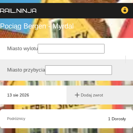
Pociąg Bergen - Myrdal
Miasto wylotu
Miasto przybycia
13 sie 2026
Dodaj zwrot
1
Dorosły
Podróżnicy