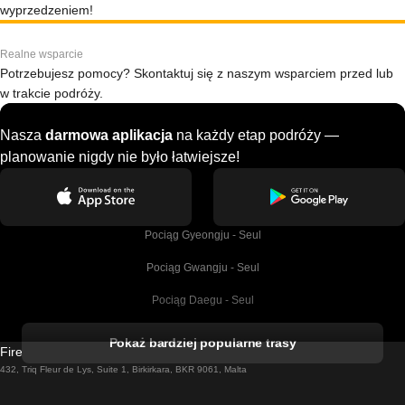
wyprzedzeniem!
Realne wsparcie
Potrzebujesz pomocy? Skontaktuj się z naszym wsparciem przed lub
w trakcie podróży.
Nasza
darmowa aplikacja
na każdy etap podróży —
planowanie nigdy nie było łatwiejsze!
Pociąg Gyeongju - Seul
Pociąg Gwangju - Seul
Pociąg Daegu - Seul
Pociąg Kork - Dublin
Pokaż bardziej popularne trasy
Firebird GT Limited (OC 1451)
Pociąg Dublin - Galway
432, Triq Fleur de Lys, Suite 1, Birkirkara, BKR 9061, Malta
Pociąg Londyn - Edinburgh