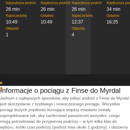
Najszybsza podróż
Najdłuższa podróż
Najszybsza podróż
Najdłuższa po
26 min
26 min
26 min
34 min
Najwcześniej
Ostatnie
Najwcześniej
Ostatnie
10:49
10:49
12:37
16:35
Odjazdy
Odjazdy
1
4
1
Informacje o pociągu z Finse do Myrdal
2
Jednym z najlepszych sposobów, aby odbyć podróż z Finse do Myrdal
jest skorzystanie z szybkiego i nowoczesnego pociągu. Wszystkie
pociągi dużych prędkości kursujące między miastami zostały
zaprojektowane tak, aby zaoferować pasażerom wszystko, czego
mogą potrzebować do przyjemnej podróży – w tym kilka klas do
wyboru, krótki czas podróży (podróż trwa około 1 godziny), i obszerny