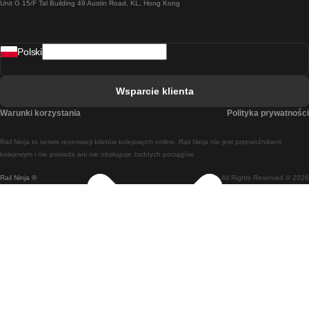
Unit G 15/F Tal Building 49 Austin Road, KL, Hong Kong
Pociąg Rzym - Neapol
Pociąg Rovaniemi - Helsinki
Polski
Pociąg Lizbona - Lagos
Pociąg Lizbona - Porto
Wsparcie klienta
Pociąg Lizbona - Coimbra
Warunki korzystania
Polityka prywatności
Pociąg Madryt - Malaga
Rail Ninja to serwis rezerwacji biletów kolejowych online. Rail Ninja nie jest przewoźnikiem
Pociąg Madryt - Lizbona
kolejowym i nie posiada ani nie obsługuje żadnych pociągów.
Rail Ninja ®
All Rights Reserved © 2026
Pociąg Madryt - Barcelona
Pociąg Madryt - Alicante
Pociąg Madryt - Sewilla
Pociąg Malaga - Madryt
Pociąg Barcelona - Madryt
Pociąg Barcelona - Sewilla