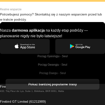
Realne wsparcie
Potrzebujesz pomocy? Skontaktuj się z naszym wsparciem przed lub
w trakcie podróży.
Nasza
darmowa aplikacja
na każdy etap podróży —
planowanie nigdy nie było łatwiejsze!
Pociąg Gyeongju - Seul
Pociąg Gwangju - Seul
Pociąg Daegu - Seul
Pociąg Kork - Dublin
Pokaż bardziej popularne trasy
Firebird GT Limited (OC 1451)
Pociąg Dublin - Galway
432, Triq Fleur de Lys, Suite 1, Birkirkara, BKR 9061, Malta
Pociąg Londyn - Edinburgh
Firebird GT Limited (61211989)