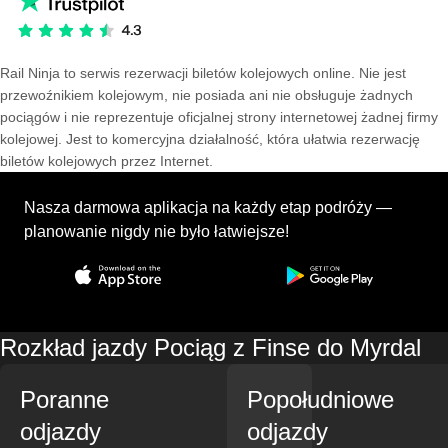
Rail Ninja to serwis rezerwacji biletów kolejowych online. Nie jest
przewoźnikiem kolejowym, nie posiada ani nie obsługuje żadnych
pociągów i nie reprezentuje oficjalnej strony internetowej żadnej firmy
kolejowej. Jest to komercyjna działalność, która ułatwia rezerwację
biletów kolejowych przez Internet.
Nasza darmowa aplikacja na każdy etap podróży —
planowanie nigdy nie było łatwiejsze!
Rozkład jazdy Pociąg z Finse do Myrdal
Poranne
Popołudniowe
odjazdy
odjazdy