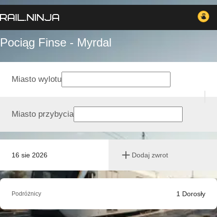
Pociąg Finse - Myrdal
Miasto wylotu
Miasto przybycia
16 sie 2026
Dodaj zwrot
1
Dorosły
Podróżnicy