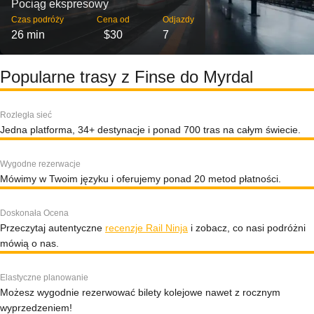
Pociąg ekspresowy
Czas podróży
Cena od
Odjazdy
26 min
$30
7
Popularne trasy z Finse do Myrdal
Rozległa sieć
Jedna platforma, 34+ destynacje i ponad 700 tras na całym świecie.
Wygodne rezerwacje
Mówimy w Twoim języku i oferujemy ponad 20 metod płatności.
Doskonała Ocena
Przeczytaj autentyczne
recenzje Rail Ninja
i zobacz, co nasi podróżni
mówią o nas.
Elastyczne planowanie
Możesz wygodnie rezerwować bilety kolejowe nawet z rocznym
wyprzedzeniem!