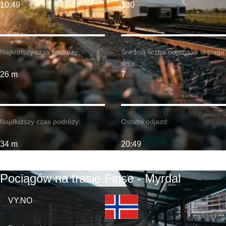
10:49
$30
Najkrótszy czas podróży:
Średnia liczba odjazdów w ciągu
dnia:
26 m
7
Najdłuższy czas podróży:
Ostatni odjazd:
34 m
20:49
Pociągów na trasie Finse - Myrdal
VY.NO