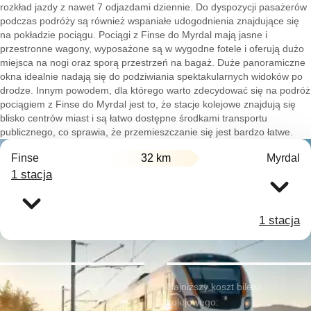
rozkład jazdy z nawet 7 odjazdami dziennie. Do dyspozycji pasażerów
podczas podróży są również wspaniałe udogodnienia znajdujące się
na pokładzie pociągu. Pociągi z Finse do Myrdal mają jasne i
przestronne wagony, wyposażone są w wygodne fotele i oferują dużo
miejsca na nogi oraz sporą przestrzeń na bagaż. Duże panoramiczne
okna idealnie nadają się do podziwiania spektakularnych widoków po
drodze. Innym powodem, dla którego warto zdecydować się na podróż
pociągiem z Finse do Myrdal jest to, że stacje kolejowe znajdują się
blisko centrów miast i są łatwo dostępne środkami transportu
publicznego, co sprawia, że przemieszczanie się jest bardzo łatwe.
Finse
32 km
Myrdal
1 stacja
1 stacja
Najwcześniejszy wyjazd:
Najniższy koszt biletu
kolejowego: