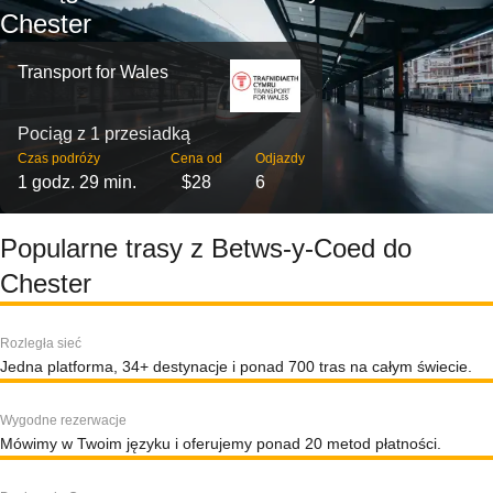
Chester
Transport for Wales
Pociąg z 1 przesiadką
Czas podróży
Cena od
Odjazdy
1 godz. 29 min.
$28
6
Popularne trasy z Betws-y-Coed do
Chester
Rozległa sieć
Jedna platforma, 34+ destynacje i ponad 700 tras na całym świecie.
Wygodne rezerwacje
Mówimy w Twoim języku i oferujemy ponad 20 metod płatności.