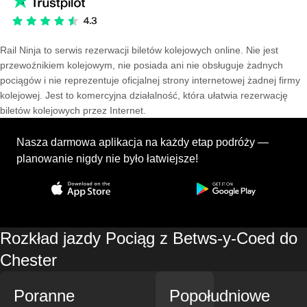
Rail Ninja to serwis rezerwacji biletów kolejowych online. Nie jest
przewoźnikiem kolejowym, nie posiada ani nie obsługuje żadnych
pociągów i nie reprezentuje oficjalnej strony internetowej żadnej firmy
kolejowej. Jest to komercyjna działalność, która ułatwia rezerwację
biletów kolejowych przez Internet.
Nasza darmowa aplikacja na każdy etap podróży —
planowanie nigdy nie było łatwiejsze!
Rozkład jazdy Pociąg z Betws-y-Coed do
Chester
Poranne
Popołudniowe