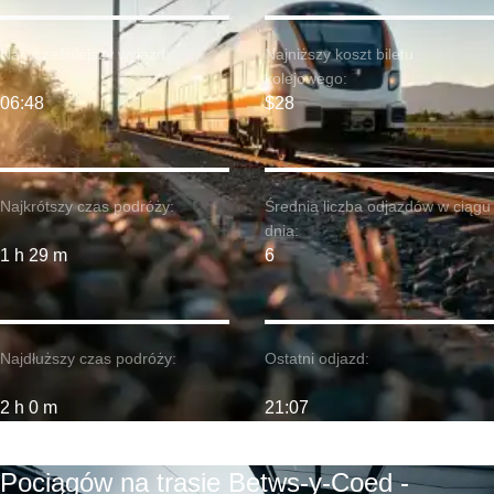
Najwcześniejszy wyjazd:
Najniższy koszt biletu
kolejowego:
06:48
$28
Najkrótszy czas podróży:
Średnia liczba odjazdów w ciągu
dnia:
1 h 29 m
6
Najdłuższy czas podróży:
Ostatni odjazd:
2 h 0 m
21:07
Pociągów na trasie Betws-y-Coed -