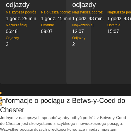
odjazdy
odjazdy
Najszybsza podróż
Najdłuższa podróż
Najszybsza podróż
Najdłuższa po
1 godz. 29 min.
1 godz. 45 min.
1 godz. 43 min.
1 godz. 43 
Najwcześniej
Ostatnie
Najwcześniej
Ostatnie
06:48
09:07
12:07
15:07
Odjazdy
Odjazdy
2
2
1
Informacje o pociągu z Betws-y-Coed do
2
3
Chester
Jednym z najlepszych sposobów, aby odbyć podróż z Betws-y-Coed
do Chester jest skorzystanie z szybkiego i nowoczesnego pociągu.
Wszystkie pociągi dużych prędkości kursujące między miastami