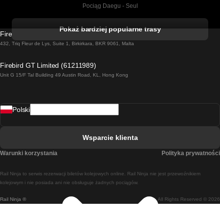
Pociąg Daegu - Seul
Pociąg Kork - Dublin
Pokaż bardziej popularne trasy
Firebird GT Limited (OC 1451)
Pociąg Dublin - Galway
432, Triq Fleur de Lys, Suite 1, Birkirkara, BKR 9061, Malta
Pociąg Londyn - Edinburgh
Firebird GT Limited (61211989)
Unit G 15/F Tal Building 49 Austin Road, KL, Hong Kong
Pociąg Rzym - Neapol
Pociąg Rovaniemi - Helsinki
Polski
Pociąg Lizbona - Lagos
Pociąg Lizbona - Porto
Wsparcie klienta
Pociąg Lizbona - Coimbra
Warunki korzystania
Polityka prywatności
Pociąg Madryt - Malaga
Rail Ninja to serwis rezerwacji biletów kolejowych online. Rail Ninja nie jest przewoźnikiem
Pociąg Madryt - Lizbona
kolejowym i nie posiada ani nie obsługuje żadnych pociągów.
Rail Ninja ®
All Rights Reserved © 2026
Pociąg Madryt - Barcelona
Pociąg Madryt - Alicante