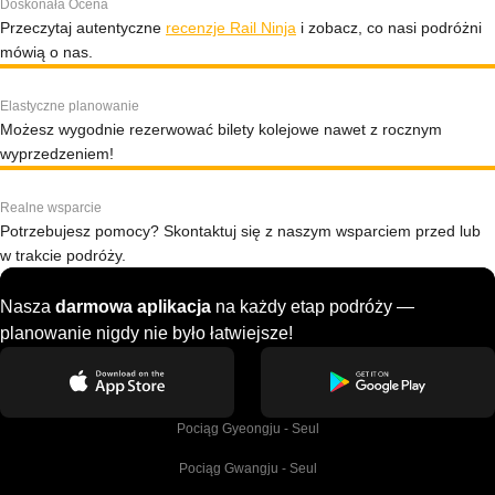
Doskonała Ocena
Przeczytaj autentyczne
recenzje Rail Ninja
i zobacz, co nasi podróżni
mówią o nas.
Elastyczne planowanie
Możesz wygodnie rezerwować bilety kolejowe nawet z rocznym
wyprzedzeniem!
Realne wsparcie
Potrzebujesz pomocy? Skontaktuj się z naszym wsparciem przed lub
w trakcie podróży.
Nasza
darmowa aplikacja
na każdy etap podróży —
planowanie nigdy nie było łatwiejsze!
Pociąg Gyeongju - Seul
Pociąg Gwangju - Seul