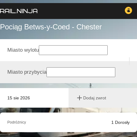
Pociąg Betws-y-Coed - Chester
Miasto wylotu
Miasto przybycia
15 sie 2026
Dodaj zwrot
1
Dorosły
Podróżnicy