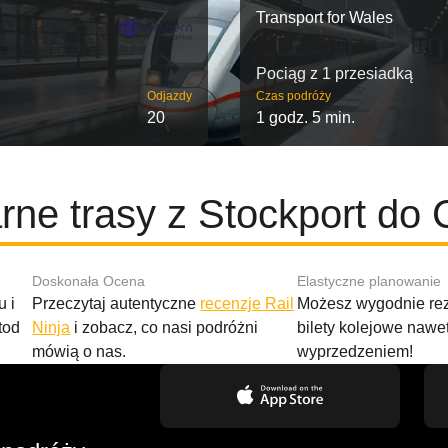
Transport for Wales
Pociąg z 1 przesiadką
Odjazdy
Czas podróży
20
1 godz. 5 min.
rne trasy z Stockport do 
Doskonała Ocena
Elastyczne planowanie
 i
Przeczytaj autentyczne
recenzje Rail
Możesz wygodnie r
tod
Ninja
i zobacz, co nasi podróżni
bilety kolejowe nawe
mówią o nas.
wyprzedzeniem!