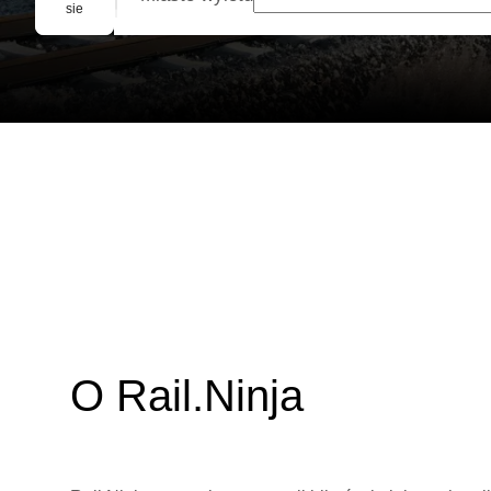
Rezerwacja grupowa
sie
O Rail.Ninja