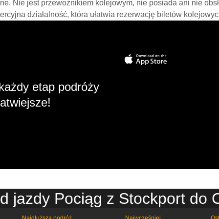
line. Nie jest przewoźnikiem kolejowym, nie posiada ani nie obs
mercyjna działalność, która ułatwia rezerwację biletów kolejowyc
każdy etap podróży
atwiejsze!
d jazdy Pociąg z Stockport do 
Najdłuższa podróż
Najwcześniej
Ost