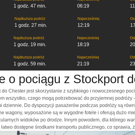
1 godz. 47 min.
06:19
11
Najdłuższa podróż
Najwcześniej
Os
1 godz. 27 min.
12:19
1
Najdłuższa podróż
Najwcześniej
Ost
1 godz. 19 min.
18:19
20
Najdłuższa podróż
Najwcześniej
Ost
1 godz. 59 min.
21:19
23
e o pociągu z Stockport 
 do Chester jest skorzystanie z szybkiego i nowoczesnego poc
m wszystko, czego mogą potrzebować do przyjemnej podróży – w
ami dziennie. Do dyspozycji pasażerów podczas podróży są rów
onne wagony, wyposażone są w wygodne fotele i oferują dużo mi
kularnych widoków po drodze. Innym powodem, dla którego war
 są łatwo dostępne środkami transportu publicznego, co sprawia, 