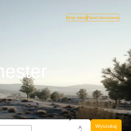
Moje bilety
Panel sterowania
hester
Wyszukaj