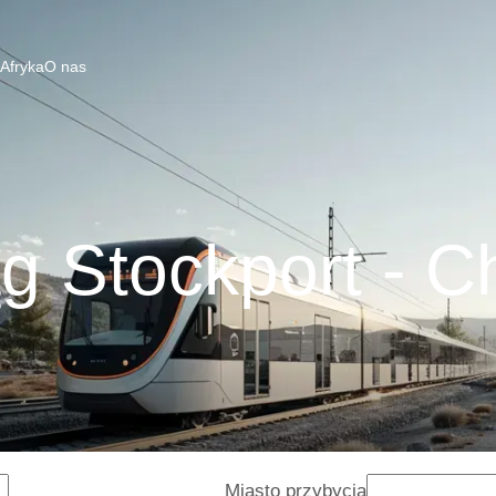
 Afryka
O nas
g Stockport - C
Miasto przybycia