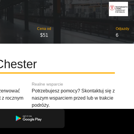
Cena od
Odjazdy
$51
6
Chester
Realne wsparcie
ezerwować
Potrzebujesz pomocy? Skontaktuj się z
t z rocznym
naszym wsparciem przed lub w trakcie
podróży.