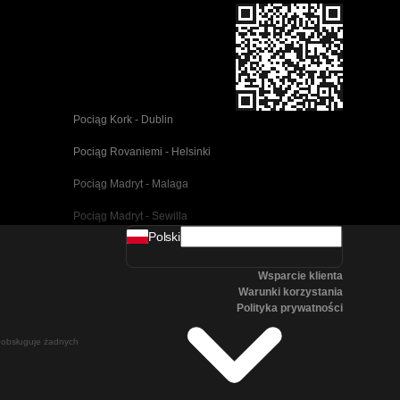
Pociąg Kork - Dublin
Pociąg Rovaniemi - Helsinki
Pociąg Madryt - Malaga
Pociąg Madryt - Sewilla
Polski
Pociąg Barcelona - Malaga
Wsparcie klienta
Pociąg Pusan - Cheonan(Asan)
Warunki korzystania
Polityka prywatności
Pociąg Wiedeń - Salzburg
ie obsługuje żadnych
Pociąg Seul - Pusan
Pociąg Göteborg - Stockholm