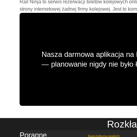
Rail Ninja to serwis rezerwacji biletów kolejowych on
strony internetowej żadnej firmy kolejowej. Jest to ko
Nasza darmowa aplikacja na 
— planowanie nigdy nie było ł
Rozkła
Poranne
Najszybsza podróż