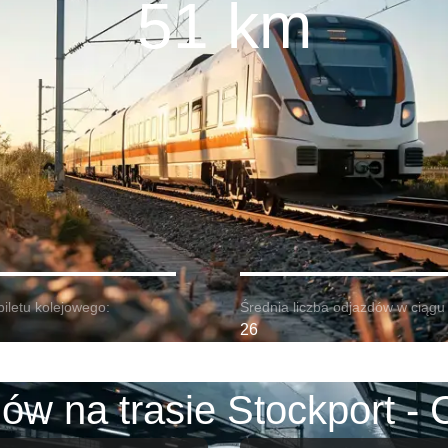
51 km
biletu kolejowego:
Średnia liczba odjazdów w ciągu 
26
ów na trasie Stockport - 