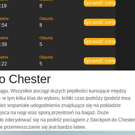
Sprawdź ceny
:19
8
tatnie
Odjazdy
Sprawdź ceny
7:54
8
atnie
Odjazdy
Sprawdź ceny
:39
5
atnie
Odjazdy
Sprawdź ceny
:22
5
do Chester
iągu. Wszystkie pociągi dużych prędkości kursujące między
 tym kilka klas do wyboru, krótki czas podróży (podróż trwa
nież wspaniałe udogodnienia znajdujące się na pokładzie
ejsca na nogi oraz sporą przestrzeń na bagaż. Duże
to zdecydować się na podróż pociągiem z Stockport do Chester
że przemieszczanie się jest bardzo łatwe.