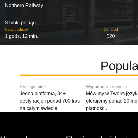
Northern Railway
Szybki pociąg
Czas podróży
Cena od
1 godz. 12 min.
$20
Popula
Rozległa sieć
Wygodne rezerwacje
Jedna platforma, 34+
Mówimy w Twoim języku
destynacje i ponad 700 tras
oferujemy ponad 20 me
na całym świecie.
płatności.