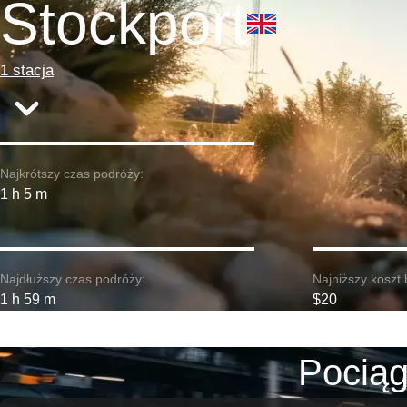
Stockport
1 stacja
Najkrótszy czas podróży:
1 h 5 m
Najdłuższy czas podróży:
Najniższy koszt 
1 h 59 m
$20
Pociąg