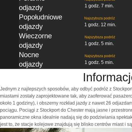
1 godz. 7 min.
odjazdy
Popołudniowe
Najszybsza podróż
1 godz. 12 min.
odjazdy
Wieczorne
Najszybsza podróż
1 godz. 5 min.
odjazdy
Nocne
Najszybsza podróż
1 godz. 5 min.
odjazdy
Informacj
Jednym z najlepszych sposobów, aby odbyć podróż z Stockport
miastami zostały zaprojektowane tak, aby zaoferować pasażero
około 1 godziny), i obszerny rozkład jazdy z nawet 26 odjazd
pociągu. Pociągi z Stockport do Chester mają jasne i przestr
panoramiczne okna idealnie nadają się do podziwiania spekta
jest to, że stacje kolejowe znajdują się blisko centrów miast i