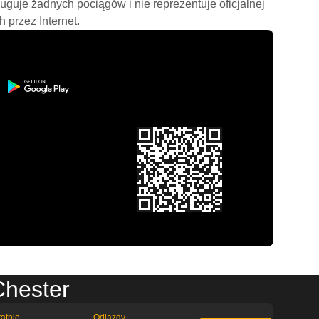
ługuje żadnych pociągów i nie reprezentuje oficjalnej
h przez Internet.
Chester
atnie
Odjazdy