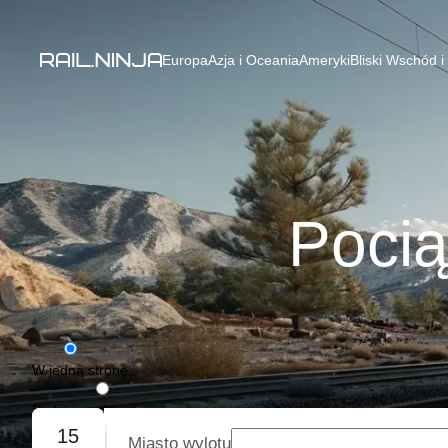
Europa
Azja i Oceania
Ameryki
Bliski Wschód i
Pocią
W jedną stronę
Podróż w obie strony
15
Miasto wylotu