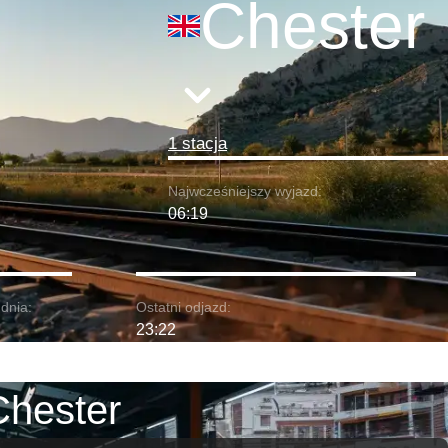
Chester
1 stacja
Najwcześniejszy wyjazd:
06:19
dnia:
Ostatni odjazd:
23:22
Chester